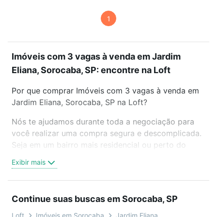
1
Imóveis com 3 vagas à venda em Jardim
Eliana, Sorocaba, SP: encontre na Loft
Por que comprar Imóveis com 3 vagas à venda em
Jardim Eliana, Sorocaba, SP na Loft?
Nós te ajudamos durante toda a negociação para
você realizar uma compra segura e descomplicada.
Seja em um bairro mais residencial ou perto do
trabalho e do metrô, aqui você vai encontrar a
Exibir mais
oferta ideal de Imóveis com 3 vagas à venda em
Jardim Eliana, Sorocaba, SP para conquistar seu
sonho. Agende uma visita presencial ou por
Continue suas buscas em Sorocaba, SP
videochamada, é grátis, sem compromisso e você
ainda conta com mais de 46 mil corretores e
Loft
Imóveis em Sorocaba
Jardim Eliana