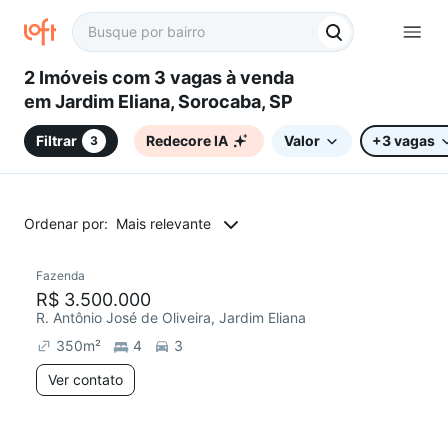
2 Imóveis com 3 vagas à venda
em Jardim Eliana, Sorocaba, SP
Filtrar
Redecore IA
Valor
+3 vagas
3
Ordenar por:
Mais relevante
Fazenda
Redecorar
R$ 3.500.000
R. Antônio José de Oliveira, Jardim Eliana
350
m²
4
3
Ver contato