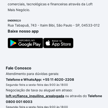
comerciais, tecnológicas e financeiras através da Loft
Sorocaba, SP que custam a partir de R$ 0 e com
Mais Negócio.
nossas opções de financiamento imobiliário as
parcelas podem se adequar ao seu orçamento. Se
ENDEREÇO
ainda tem alguma dúvida dos custos envolvidos no
Rua Tabapuã, 743 - Itaim Bibi, São Paulo - SP, 04533-012
processo de compra, veja em nosso portal
quanto
Baixe nosso app
custa comprar um apartamento
e conte com a
gente para comprar o imóvel dos seus sonhos com
segurança e conforto. Loft, com você até as
chaves.
Fale Conosco
Atendimento para dúvidas gerais:
Telefone e WhatsApp: +55 11 4020-2208
Segunda-feira a sexta-feira das 9:00 às 18:00
Negociação de taxa ou aluguel em atraso:
loft.vc/fianca_inquilino_arealogada
ou através do
Telefone
0800 001 6003
Segunda-feira a sexta-feira das 9:00 às 18:00