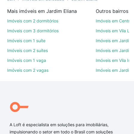
imobiliárias te ajudando na compra, venda ou troca
Mais imóveis em Jardim Eliana
Outros bairros 
de imóveis.
Imóveis com 2 dormitórios
Imóveis em Centro
Como escolher um imóvel?
Imóveis com 3 dormitórios
Imóveis em Vila Le
Use barra de busca no topo para pesquisar por
Imóveis com 1 suíte
Imóveis em Jardim 
ruas, bairros e até condomínios favoritos. Você
Imóveis com 2 suítes
Imóveis em Jardim 
também pode usar os filtros como quantidade de
quartos, suítes, com ou sem vaga de garagem para
Imóveis com 1 vaga
Imóveis em Vila Isa
combinar perfeitamente com o preço, metragem e
Imóveis com 2 vagas
Imóveis em Jardim
comodidades, como piscina, academia, salão de
festas ou área verde e encontrar Imóveis com 3
vagas à venda em Jardim Eliana, Sorocaba, SP ideal
para você na Loft.
Qual o preço de Imóveis com 3 vagas à venda em
Jardim Eliana, Sorocaba, SP?
A Loft é especialista em soluções para imobiliárias,
Aqui na Loft temos a oferta ideal para você, com
impulsionando o setor em todo o Brasil com soluções
Imóveis com 3 vagas à venda em Jardim Eliana,