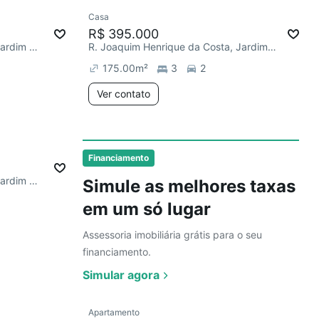
Ver
Casa
ias
R$ 395.000
Av. Professor Arthur Fonseca, Jardim Eliana
R. Joaquim Henrique da Costa, Jardim Eliana
175.00
m²
3
2
Ver contato
Ver
Financiamento
Av. Professor Arthur Fonseca, Jardim Eliana
Simule as melhores taxas
em um só lugar
Assessoria imobiliária grátis para o seu
financiamento.
Simular agora
Ver
Apartamento