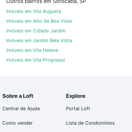
Outros bairros em Sorocaba, SP
P que custam a partir de R$ 0 e com nossas opções de
Imóveis em Vila Augusta
tos envolvidos no processo de compra, veja em nosso
egurança e conforto. Loft, com você até as chaves.
Imóveis em Alto da Boa Vista
Imóveis em Cidade Jardim
Imóveis em Jardim Bela Vista
Imóveis em Vila Helena
Imóveis em Vila Progresso
Sobre a Loft
Explore
Central de Ajuda
Portal Loft
Como vender
Lista de Condomínios