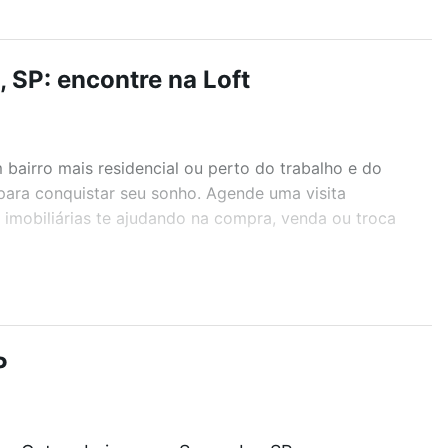
 SP: encontre na Loft
airro mais residencial ou perto do trabalho e do
 para conquistar seu sonho. Agende uma visita
imobiliárias te ajudando na compra, venda ou troca
r os filtros como quantidade de quartos, suítes, com
demia, salão de festas ou área verde e encontrar
P