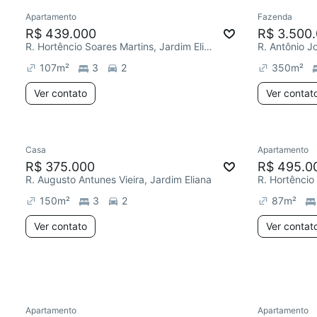
Apartamento
Fazenda
Redecor
R$ 439.000
R$ 3.500
R. Hortêncio Soares Martins, Jardim Eliana
107
m²
3
2
350
m²
Ver contato
Ver contat
Casa
Apartamento
Redecorar
R$ 375.000
R$ 495.0
R. Augusto Antunes Vieira, Jardim Eliana
150
m²
3
2
87
m²
Ver contato
Ver contat
Apartamento
Apartamento
Chegou este mês