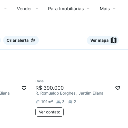
r
Vender
Para Imobiliárias
Mais
Criar alerta
Ver mapa
Ver
Casa
R$ 390.000
liana
R. Romualdo Borghesi, Jardim Eliana
191
m²
3
2
Ver contato