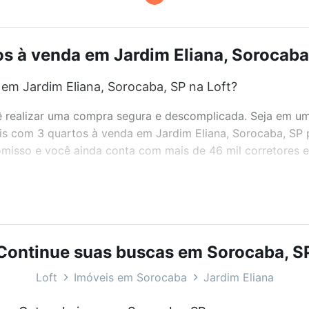
s à venda em Jardim Eliana, Sorocaba,
em Jardim Eliana, Sorocaba, SP na Loft?
realizar uma compra segura e descomplicada. Seja em um b
veis com 3 quartos à venda em Jardim Eliana, Sorocaba, SP
misso e você ainda conta com mais de 46 mil corretores e 
bairros e até condomínios favoritos. Você também pode usa
com o preço, metragem e comodidades, como piscina, aca
Continue suas buscas em Sorocaba, S
caba, SP ideal para você na Loft.
Loft
Imóveis em Sorocaba
Jardim Eliana
em Jardim Eliana, Sorocaba, SP?