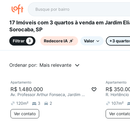
17 Imóveis com 3 quartos à venda em Jardim Eliana,
Sorocaba, SP
Filtrar
Redecore IA
Valor
+3 quarto
3
Ordenar por:
Mais relevante
Apartamento
Apartamento
Redecorar
Chegou há 4 dias
Redecor
R$ 1.480.000
R$ 350.0
Av. Professor Arthur Fonseca, Jardim Eliana
120
m²
3
2
107
m²
Ver contato
Ver contat