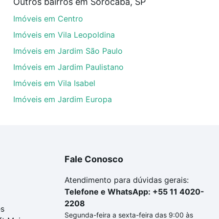
Outros bairros em Sorocaba, SP
veis com 3 quartos à venda em Jardim Eliana, Sorocaba, S
Imóveis em Centro
uar ao seu orçamento. Se ainda tem alguma dúvida dos cus
 com a gente para comprar o imóvel dos seus sonhos com s
Imóveis em Vila Leopoldina
Imóveis em Jardim São Paulo
Imóveis em Jardim Paulistano
Imóveis em Vila Isabel
Imóveis em Jardim Europa
Fale Conosco
Atendimento para dúvidas gerais:
Telefone e WhatsApp: +55 11 4020-
2208
es
Segunda-feira a sexta-feira das 9:00 às