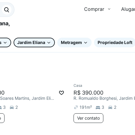
Comprar
Aluga
s
Jardim Eliana
Metragem
Propriedade Loft
Casa
ar
Chegou este mês
00
R$ 390.000
R. Hortêncio Soares Martins, Jardim Eliana
R. Romualdo Borghesi, Jardim E
3
2
191
m²
3
2
o
Ver contato