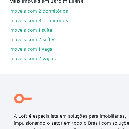
Mais imóveis em Jardim Eliana
Aqui na Loft temos a oferta ideal para você, com Imó
Imóveis com 2 dormitórios
financiamento imobiliário as parcelas podem se adeq
portal
quanto custa comprar um apartamento
e conte
Imóveis com 3 dormitórios
Imóveis com 1 suíte
Imóveis com 2 suítes
Imóveis com 1 vaga
Imóveis com 2 vagas
A Loft é especialista em soluções para imobiliárias,
impulsionando o setor em todo o Brasil com soluçõ