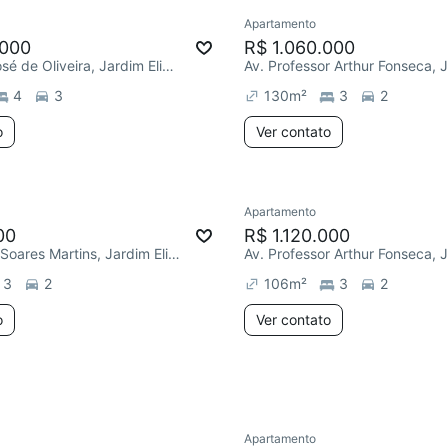
Apartamento
ar
Redecorar
Chegou há 6 d
.000
R$ 1.060.000
R. Antônio José de Oliveira, Jardim Eliana
4
3
130
m²
3
2
o
Ver contato
Apartamento
Chegou este mês
00
R$ 1.120.000
R. Hortêncio Soares Martins, Jardim Eliana
3
2
106
m²
3
2
o
Ver contato
Apartamento