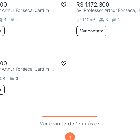
000
R$ 1.172.300
Av. Professor Arthur Fonseca, Jardim Eliana
3
2
110
m²
3
2
o
Ver contato
800
Av. Professor Arthur Fonseca, Jardim Eliana
4
3
o
Você viu 17 de 17 imóveis
1