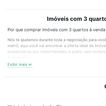
Imóveis com 3 quarto
Por que comprar Imóveis com 3 quartos à venda 
Nós te ajudamos durante toda a negociação para você 
metrô, aqui você vai encontrar a oferta ideal de Imó
presencial ou por videochamada, é grátis, sem compro
de imóveis.
Exibir mais
Como escolher um imóvel?
Use barra de busca no topo para pesquisar por ruas, 
ou sem vaga de garagem para combinar perfeitamente 
Imóveis com 3 quartos à venda em Jardim Eliana, Soro
Qual o preço de Imóveis com 3 quartos à venda 