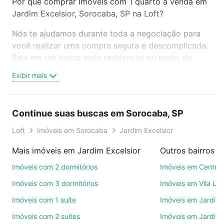
Por que comprar Imóveis com 1 quarto à venda em
Jardim Excelsior, Sorocaba, SP na Loft?
Nós te ajudamos durante toda a negociação para
você realizar uma compra segura e descomplicada.
Seja em um bairro mais residencial ou perto do
trabalho e do metrô, aqui você vai encontrar a
Exibir mais
oferta ideal de Imóveis com 1 quarto à venda em
Jardim Excelsior, Sorocaba, SP para conquistar seu
sonho. Agende uma visita presencial ou por
Continue suas buscas em Sorocaba, SP
videochamada, é grátis, sem compromisso e você
ainda conta com mais de 46 mil corretores e
Loft
Imóveis em Sorocaba
Jardim Excelsior
imobiliárias te ajudando na compra, venda ou troca
Mais imóveis em Jardim Excelsior
Outros bairros 
de imóveis.
Imóveis com 2 dormitórios
Imóveis em Centro
Como escolher um imóvel?
Imóveis com 3 dormitórios
Imóveis em Vila Le
Use barra de busca no topo para pesquisar por
Imóveis com 1 suíte
Imóveis em Jardim 
ruas, bairros e até condomínios favoritos. Você
Imóveis com 2 suítes
Imóveis em Jardim 
também pode usar os filtros como quantidade de