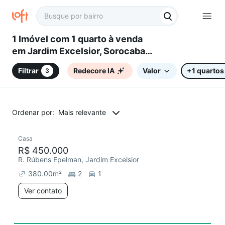
1 Imóvel com 1 quarto à venda
em Jardim Excelsior, Sorocaba,
SP
Filtrar
Redecore IA
Valor
+1 quartos
3
Ordenar por:
Mais relevante
Casa
R$ 450.000
R. Rúbens Epelman, Jardim Excelsior
380.00
m²
2
1
Ver contato