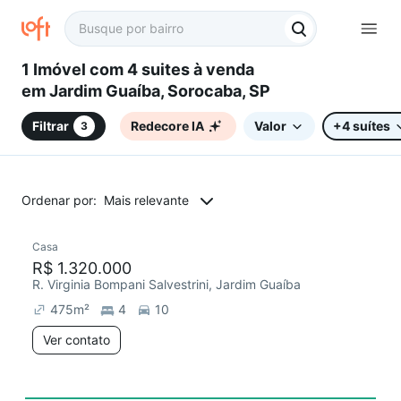
1 Imóvel com 4 suites à venda
em Jardim Guaíba, Sorocaba, SP
Filtrar
Redecore IA
Valor
+4 suítes
3
Ordenar por:
Mais relevante
Casa
Chegou este mês
R$ 1.320.000
R. Virginia Bompani Salvestrini, Jardim Guaíba
475
m²
4
10
Ver contato