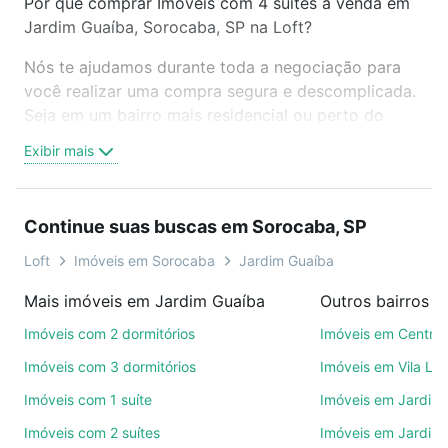
Por que comprar Imóveis com 4 suites à venda em
Jardim Guaíba, Sorocaba, SP na Loft?
Nós te ajudamos durante toda a negociação para
você realizar uma compra segura e descomplicada.
Seja em um bairro mais residencial ou perto do
trabalho e do metrô, aqui você vai encontrar a
Exibir mais
oferta ideal de Imóveis com 4 suites à venda em
Jardim Guaíba, Sorocaba, SP para conquistar seu
sonho. Agende uma visita presencial ou por
Continue suas buscas em Sorocaba, SP
videochamada, é grátis, sem compromisso e você
ainda conta com mais de 46 mil corretores e
Loft
Imóveis em Sorocaba
Jardim Guaíba
imobiliárias te ajudando na compra, venda ou troca
Mais imóveis em Jardim Guaíba
Outros bairros 
de imóveis.
Imóveis com 2 dormitórios
Imóveis em Centro
Como escolher um imóvel?
Imóveis com 3 dormitórios
Imóveis em Vila Le
Use barra de busca no topo para pesquisar por
Imóveis com 1 suíte
Imóveis em Jardim 
ruas, bairros e até condomínios favoritos. Você
Imóveis com 2 suítes
Imóveis em Jardim 
também pode usar os filtros como quantidade de