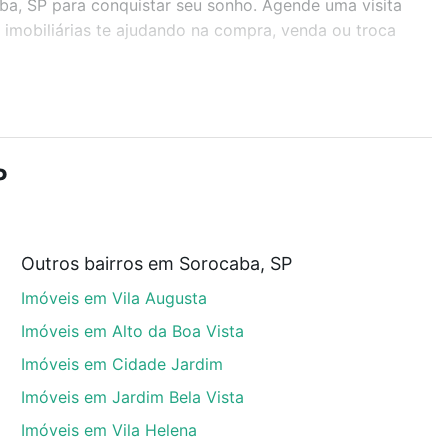
aba, SP para conquistar seu sonho. Agende uma visita
imobiliárias te ajudando na compra, venda ou troca
r os filtros como quantidade de quartos, suítes, com
demia, salão de festas ou área verde e encontrar
P
Outros bairros em Sorocaba, SP
caba, SP que custam a partir de R$ 0 e com nossas
Imóveis em Vila Augusta
ida dos custos envolvidos no processo de compra,
us sonhos com segurança e conforto. Loft, com você
Imóveis em Alto da Boa Vista
Imóveis em Cidade Jardim
Imóveis em Jardim Bela Vista
Imóveis em Vila Helena