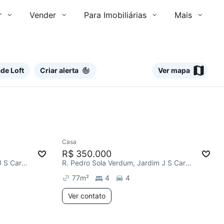
r
Vender
Para Imobiliárias
Mais
de Loft
Criar alerta
Ver mapa
Ver
Casa
Redecorar
R$ 350.000
R. Pedro Sola Verdum, Jardim J S Carvalho
R. Pedro Sola Verdum, Jardim J S Carvalho
77
m²
4
4
Ver contato