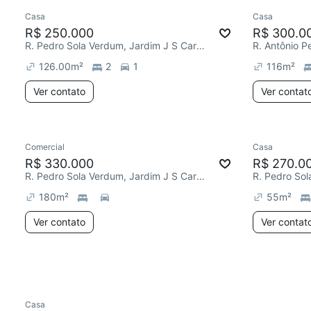
Casa
Casa
R$ 250.000
R$ 300.0
R. Pedro Sola Verdum, Jardim J S Carvalho
126.00
m²
2
1
116
m²
Ver contato
Ver contat
Comercial
Casa
Redecor
R$ 330.000
R$ 270.0
R. Pedro Sola Verdum, Jardim J S Carvalho
180
m²
55
m²
Ver contato
Ver contat
Casa