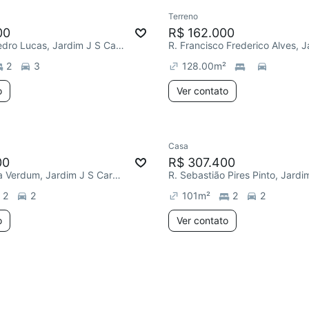
Terreno
00
R$ 162.000
R. Antônio Pedro Lucas, Jardim J S Carvalho
2
3
128.00
m²
o
Ver contato
Casa
ar
00
R$ 307.400
R. Pedro Sola Verdum, Jardim J S Carvalho
2
2
101
m²
2
2
o
Ver contato