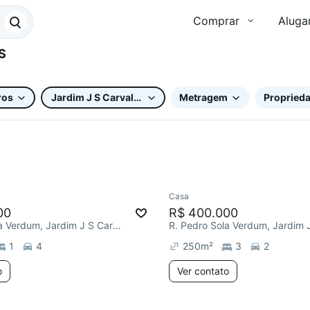
Comprar
Aluga
ros
Jardim J S Carvalho
Metragem
Proprieda
Casa
Redecorar
00
R$ 400.000
R. Pedro Sola Verdum, Jardim J S Carvalho
1
4
250
m²
3
2
o
Ver contato