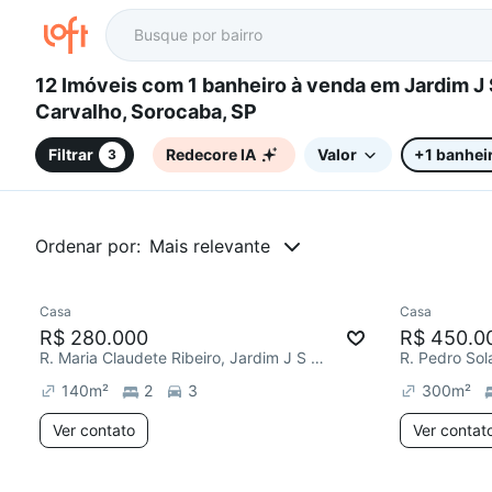
12 Imóveis com 1 banheiro à venda em Jardim J S
Carvalho, Sorocaba, SP
Filtrar
Redecore IA
Valor
+1 banhei
3
Ordenar por:
Mais relevante
Casa
Casa
Redecorar
R$ 280.000
R$ 450.0
R. Maria Claudete Ribeiro, Jardim J S Carvalho
140
m²
2
3
300
m²
Ver contato
Ver contat