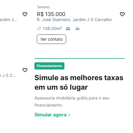
Ver
Terreno
R$ 135.000
R. Francisco Frederico Alves, Jardim J S Carvalho
R. José Guerreiro, Jardim J S Carvalho
138.00
m²
Ver contato
Ver
Financiamento
R. Sebastião Pires Pinto, Jardim J S Carvalho
Simule as melhores taxas
em um só lugar
Assessoria imobiliária grátis para o seu
financiamento.
Simular agora
Ver