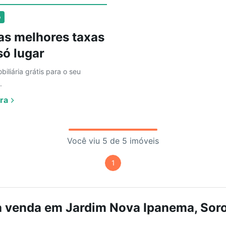
o
as melhores taxas
ó lugar
biliária grátis para o seu
.
ra
Você viu 5 de 5 imóveis
1
à venda em Jardim Nova Ipanema, Soroc