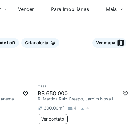
r
Vender
Para Imobiliárias
Mais
de Loft
Criar alerta
Ver mapa
Ver
Casa
Redecorar
R$ 650.000
Ipanema
R. Martina Ruiz Crespo, Jardim Nova Ipanema
300.00
m²
4
4
Ver contato