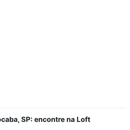
Ver
aba, SP: encontre na Loft