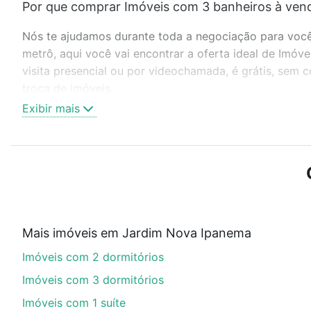
Por que comprar Imóveis com 3 banheiros à ven
Nós te ajudamos durante toda a negociação para você 
metrô, aqui você vai encontrar a oferta ideal de Im
visita presencial ou por videochamada, é grátis, sem
troca de imóveis.
Exibir mais
Como escolher um imóvel?
Use barra de busca no topo para pesquisar por ruas, 
ou sem vaga de garagem para combinar perfeitamente 
Imóveis com 3 banheiros à venda em Jardim Nova Ipan
Qual o preço de Imóveis com 3 banheiros à ven
Mais imóveis em Jardim Nova Ipanema
Aqui na Loft temos a oferta ideal para você, com Im
Imóveis com 2 dormitórios
opções de financiamento imobiliário as parcelas pod
veja em nosso portal
quanto custa comprar um apart
Imóveis com 3 dormitórios
até as chaves.
Imóveis com 1 suíte