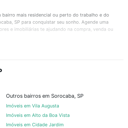
airro mais residencial ou perto do trabalho e do
rocaba, SP para conquistar seu sonho. Agende uma
ores e imobiliárias te ajudando na compra, venda ou
r os filtros como quantidade de quartos, suítes, com
demia, salão de festas ou área verde e encontrar
P
Outros bairros em Sorocaba, SP
rocaba, SP que custam a partir de R$ 0 e com nossas
Imóveis em Vila Augusta
ida dos custos envolvidos no processo de compra,
us sonhos com segurança e conforto. Loft, com você
Imóveis em Alto da Boa Vista
Imóveis em Cidade Jardim