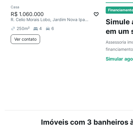
Casa
Redecorar
Financiament
R$ 1.060.000
R. Celio Morais Lobo, Jardim Nova Ipanema
Simule 
250
m²
4
6
em um s
Ver contato
Assessoria imo
financiamento
Simular ago
Imóveis com 3 banheiros 