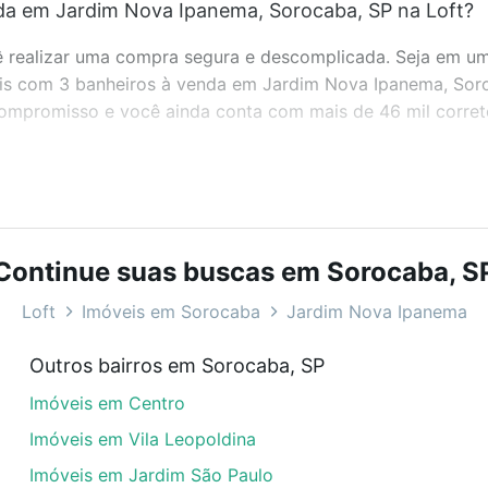
da em Jardim Nova Ipanema, Sorocaba, SP na Loft?
realizar uma compra segura e descomplicada. Seja em um b
óveis com 3 banheiros à venda em Jardim Nova Ipanema, So
 compromisso e você ainda conta com mais de 46 mil corret
bairros e até condomínios favoritos. Você também pode usa
com o preço, metragem e comodidades, como piscina, aca
Continue suas buscas em Sorocaba, S
ema, Sorocaba, SP ideal para você na Loft.
Loft
Imóveis em Sorocaba
Jardim Nova Ipanema
da em Jardim Nova Ipanema, Sorocaba, SP?
Outros bairros em Sorocaba, SP
óveis com 3 banheiros à venda em Jardim Nova Ipanema, So
Imóveis em Centro
em se adequar ao seu orçamento. Se ainda tem alguma dúv
amento
e conte com a gente para comprar o imóvel dos se
Imóveis em Vila Leopoldina
Imóveis em Jardim São Paulo