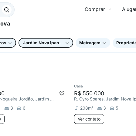
Comprar
Aluga
ros
Jardim Nova Ipanema
Metragem
Proprieda
Casa
ar
Chegou este mês
Redecorar
00
R$ 550.000
R. Reynaldo Nogueira Jordão, Jardim Nova Ipanema
R. Cyro Soares, Jardim Nova 
²
3
6
208
m²
3
5
o
Ver contato