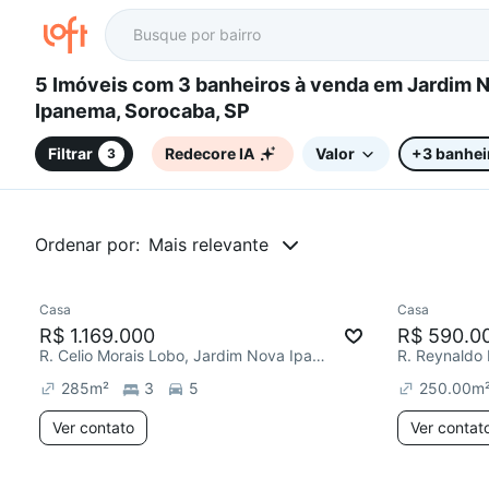
5 Imóveis com 3 banheiros à venda em Jardim Nova
Ipanema, Sorocaba, SP
Filtrar
Redecore IA
Valor
+3 banhei
3
Ordenar por:
Mais relevante
Casa
Casa
Chegou há 4 dias
Redecor
R$ 1.169.000
R$ 590.0
R. Celio Morais Lobo, Jardim Nova Ipanema
285
m²
3
5
250.00
m
Ver contato
Ver contat