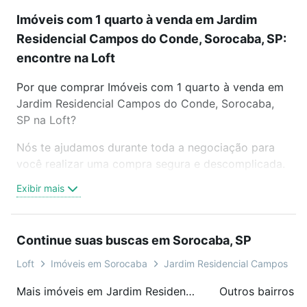
Imóveis com 1 quarto à venda em Jardim
Residencial Campos do Conde, Sorocaba, SP:
encontre na Loft
Por que comprar Imóveis com 1 quarto à venda em
Jardim Residencial Campos do Conde, Sorocaba,
SP na Loft?
Nós te ajudamos durante toda a negociação para
você realizar uma compra segura e descomplicada.
Seja em um bairro mais residencial ou perto do
Exibir mais
trabalho e do metrô, aqui você vai encontrar a
oferta ideal de Imóveis com 1 quarto à venda em
Jardim Residencial Campos do Conde, Sorocaba,
Continue suas buscas em Sorocaba, SP
SP para conquistar seu sonho. Agende uma visita
presencial ou por videochamada, é grátis, sem
Loft
Imóveis em Sorocaba
Jardim Residencial Campos do
compromisso e você ainda conta com mais de 46
Mais imóveis em Jardim Residencial Campos do Conde
Outros bairros 
mil corretores e imobiliárias te ajudando na compra,