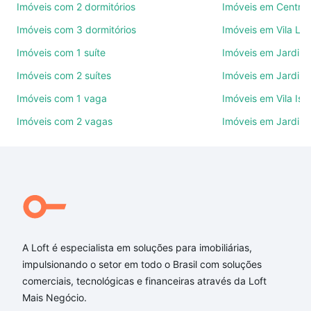
venda ou troca de imóveis.
Imóveis com 2 dormitórios
Imóveis em Centro
Imóveis com 3 dormitórios
Imóveis em Vila Le
Como escolher um imóvel?
Imóveis com 1 suíte
Imóveis em Jardim 
Use barra de busca no topo para pesquisar por
Imóveis com 2 suítes
Imóveis em Jardim 
ruas, bairros e até condomínios favoritos. Você
também pode usar os filtros como quantidade de
Imóveis com 1 vaga
Imóveis em Vila Isa
quartos, suítes, com ou sem vaga de garagem para
Imóveis com 2 vagas
Imóveis em Jardim
combinar perfeitamente com o preço, metragem e
comodidades, como piscina, academia, salão de
festas ou área verde e encontrar Imóveis com 1
quarto à venda em Jardim Residencial Campos do
Conde, Sorocaba, SP ideal para você na Loft.
Qual o preço de Imóveis com 1 quarto à venda em
Jardim Residencial Campos do Conde, Sorocaba,
A Loft é especialista em soluções para imobiliárias,
SP?
impulsionando o setor em todo o Brasil com soluções
comerciais, tecnológicas e financeiras através da Loft
Aqui na Loft temos a oferta ideal para você, com
Mais Negócio.
Imóveis com 1 quarto à venda em Jardim