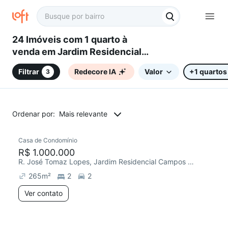
24 Imóveis com 1 quarto à
venda em Jardim Residencial
Campos do Conde, Sorocaba,
Filtrar
Redecore IA
Valor
+1 quartos
3
SP
Ordenar por:
Mais relevante
Casa de Condomínio
R$ 1.000.000
R. José Tomaz Lopes, Jardim Residencial Campos do Conde
265
m²
2
2
Ver contato