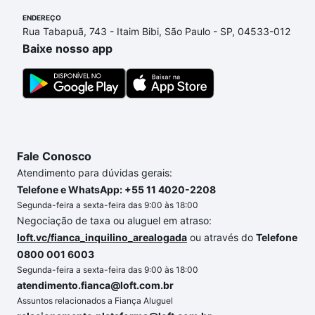
Residencial Campos do Conde, Sorocaba, SP que
ENDEREÇO
custam a partir de R$ 0 e com nossas opções de
Rua Tabapuã, 743 - Itaim Bibi, São Paulo - SP, 04533-012
financiamento imobiliário as parcelas podem se
Baixe nosso app
adequar ao seu orçamento. Se ainda tem alguma
dúvida dos custos envolvidos no processo de
compra, veja em nosso portal
quanto custa comprar
um apartamento
e conte com a gente para comprar
o imóvel dos seus sonhos com segurança e
conforto. Loft, com você até as chaves.
Fale Conosco
Atendimento para dúvidas gerais:
Telefone e WhatsApp: +55 11 4020-2208
Segunda-feira a sexta-feira das 9:00 às 18:00
Negociação de taxa ou aluguel em atraso:
loft.vc/fianca_inquilino_arealogada
ou através do
Telefone
0800 001 6003
Segunda-feira a sexta-feira das 9:00 às 18:00
atendimento.fianca@loft.com.br
Assuntos relacionados a Fiança Aluguel