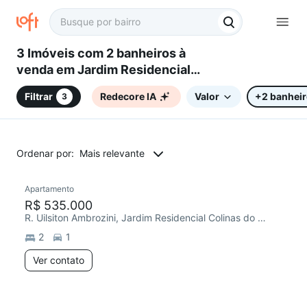
3 Imóveis com 2 banheiros à
venda em Jardim Residencial
Colinas do Sol, Sorocaba, SP
Filtrar
Redecore IA
Valor
+2 banhei
3
Ordenar por:
Mais relevante
Apartamento
Redecorar
R$ 535.000
R. Uilsiton Ambrozini, Jardim Residencial Colinas do Sol
2
1
Ver contato