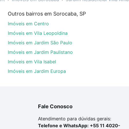
em Jardim Residencial Villa Amato, Sorocaba, SP?
Outros bairros em Sorocaba, SP
veis com 1 banheiro à venda em Jardim Residencial Villa A
Imóveis em Centro
las podem se adequar ao seu orçamento. Se ainda tem algu
um apartamento
e conte com a gente para comprar o imóve
Imóveis em Vila Leopoldina
Imóveis em Jardim São Paulo
Imóveis em Jardim Paulistano
Imóveis em Vila Isabel
Imóveis em Jardim Europa
Fale Conosco
Atendimento para dúvidas gerais:
Telefone e WhatsApp: +55 11 4020-