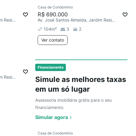
Ver
Casa de Condomínio
R$ 690.000
Av. José Santos Almeida, Jardim Residencial Villa Amato
Av. José Santos Almeida, Jardim Residencial Villa Amato
104
m²
3
2
Ver contato
Ver
Financiamento
Av. José Santos Almeida, Jardim Residencial Villa Amato
Simule as melhores taxas
em um só lugar
Assessoria imobiliária grátis para o seu
financiamento.
Simular agora
Ver
Casa de Condomínio