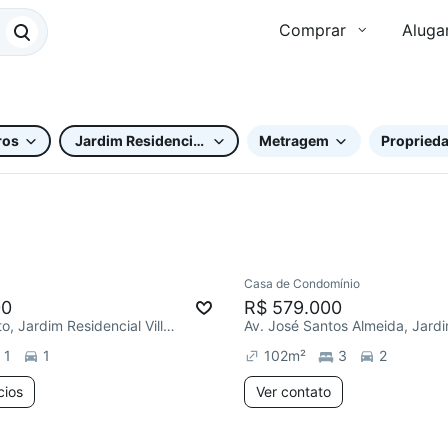
Comprar
Aluga
ros
Jardim Residencial Villa Amato
Metragem
Proprieda
2 anúncios
Casa de Condomínio
00
R$ 579.000
R. Olga Amato, Jardim Residencial Villa Amato
1
1
102
m²
3
2
cios
Ver contato