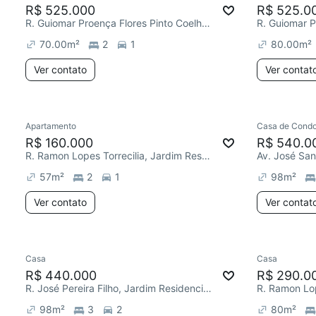
R$ 525.000
R$ 525.0
R. Guiomar Proença Flores Pinto Coelho, Jardim Residencial Villa Amato
70.00
m²
2
1
80.00
m²
Ver contato
Ver contat
Apartamento
Casa de Condo
R$ 160.000
R$ 540.0
R. Ramon Lopes Torrecilia, Jardim Residencial Villa Amato
57
m²
2
1
98
m²
Ver contato
Ver contat
Casa
Casa
R$ 440.000
R$ 290.0
R. José Pereira Filho, Jardim Residencial Villa Amato
98
m²
3
2
80
m²