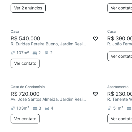
Ver 2 anúncios
Ver contat
Casa
Casa
R$ 540.000
R$ 390.0
R. Eurides Pereira Bueno, Jardim Residencial Villa Amato
107
m²
2
2
Ver contat
Ver contato
Casa de Condomínio
Apartamento
R$ 720.000
R$ 230.0
Av. José Santos Almeida, Jardim Residencial Villa Amato
103
m²
3
4
51
m²
Ver contato
Ver contat