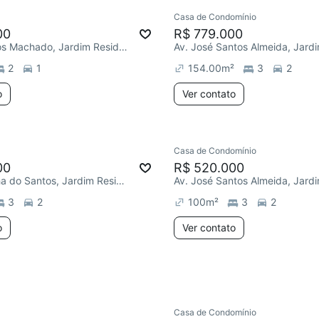
Casa de Condomínio
00
R$ 779.000
R. José Carlos Machado, Jardim Residencial Villa Amato
2
1
154.00
m²
3
2
o
Ver contato
Casa de Condomínio
ar
Redecorar
00
R$ 520.000
R. José Rocha do Santos, Jardim Residencial Villa Amato
3
2
100
m²
3
2
o
Ver contato
Casa de Condomínio