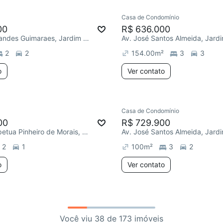
Casa de Condomínio
00
R$ 636.000
R. João Fernandes Guimaraes, Jardim Residencial Villa Amato
2
2
154.00
m²
3
3
o
Ver contato
Casa de Condomínio
00
R$ 729.900
R. Maria Perpetua Pinheiro de Morais, Jardim Residencial Villa Amato
2
1
100
m²
3
2
o
Ver contato
Você viu 38 de 173 imóveis