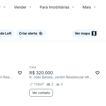
r
Vender
Para Imobiliárias
Mais
de Loft
Criar alerta
Ver mapa
Ver
Casa
R$ 320.000
Av. José Santos Almeida, Jardim Residencial Villa Amato
R. João Batista, Jardim Residencial Villa Amato
110
m²
2
2
Ver contato