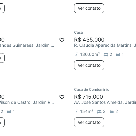
o
Ver contato
Casa
00
R$ 435.000
R. João Fernandes Guimaraes, Jardim Residencial Villa Amato
130.00
m²
2
1
o
Ver contato
Casa de Condomínio
00
R$ 715.000
R. Tenente Wilson de Castro, Jardim Residencial Villa Amato
2
1
154
m²
3
2
o
Ver contato