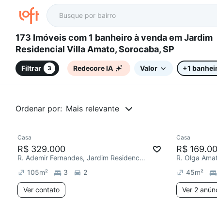
173 Imóveis com 1 banheiro à venda em Jardim
Residencial Villa Amato, Sorocaba, SP
Filtrar
Redecore IA
Valor
+1 banhei
3
Ordenar por:
Mais relevante
Casa
Casa
Chegou este mês
R$ 329.000
R$ 169.0
R. Ademir Fernandes, Jardim Residencial Villa Amato
105
m²
3
2
45
m²
Ver contato
Ver 2 anún