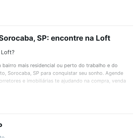
Sorocaba, SP: encontre na Loft
 Loft?
airro mais residencial ou perto do trabalho e do
ato, Sorocaba, SP para conquistar seu sonho. Agende
rretores e imobiliárias te ajudando na compra, venda
r os filtros como quantidade de quartos, suítes, com
demia, salão de festas ou área verde e encontrar
P
to