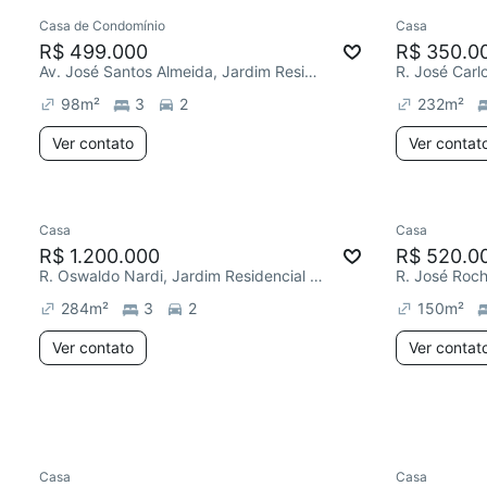
Casa de Condomínio
Casa
R$ 499.000
R$ 350.0
Av. José Santos Almeida, Jardim Residencial Villa Amato
98
m²
3
2
232
m²
Ver contato
Ver contat
Casa
Casa
Redecorar
Redecor
R$ 1.200.000
R$ 520.0
R. Oswaldo Nardi, Jardim Residencial Villa Amato
284
m²
3
2
150
m²
Ver contato
Ver contat
Casa
Casa