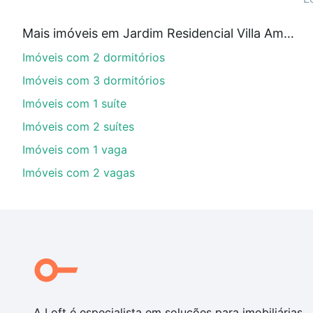
Qual o preço de Imóveis com 1 banheiro à venda 
Mais imóveis em Jardim Residencial Villa Amato
Aqui na Loft temos a oferta ideal para você, com Imó
Imóveis com 2 dormitórios
nossas opções de financiamento imobiliário as parce
compra, veja em nosso portal
quanto custa comprar 
Imóveis com 3 dormitórios
com você até as chaves.
Imóveis com 1 suíte
Imóveis com 2 suítes
Imóveis com 1 vaga
Imóveis com 2 vagas
A Loft é especialista em soluções para imobiliárias,