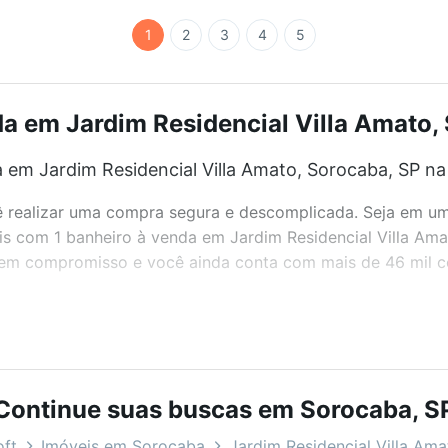
1
2
3
4
5
a em Jardim Residencial Villa Amato, 
em Jardim Residencial Villa Amato, Sorocaba, SP na
realizar uma compra segura e descomplicada. Seja em um b
veis com 1 banheiro à venda em Jardim Residencial Villa Am
 sem compromisso e você ainda conta com mais de 46 mil co
bairros e até condomínios favoritos. Você também pode usa
com o preço, metragem e comodidades, como piscina, aca
Continue suas buscas em Sorocaba, S
Villa Amato, Sorocaba, SP ideal para você na Loft.
oft
Imóveis em Sorocaba
Jardim Residencial Villa Ama