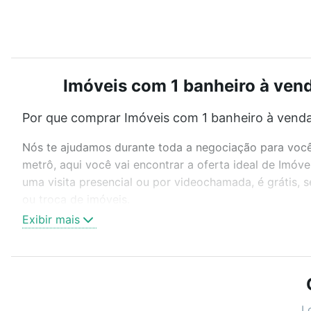
Imóveis com 1 banheiro à vend
Por que comprar Imóveis com 1 banheiro à venda 
Nós te ajudamos durante toda a negociação para você 
metrô, aqui você vai encontrar a oferta ideal de Imó
uma visita presencial ou por videochamada, é grátis,
ou troca de imóveis.
Exibir mais
Como escolher um imóvel?
Use barra de busca no topo para pesquisar por ruas, 
ou sem vaga de garagem para combinar perfeitamente 
Imóveis com 1 banheiro à venda em Jardim Residencial 
L