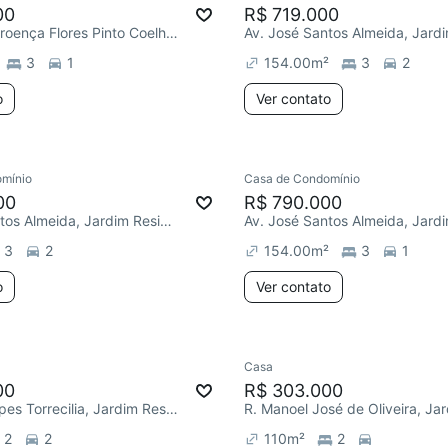
00
R$ 719.000
R. Guiomar Proença Flores Pinto Coelho, Jardim Residencial Villa Amato
3
1
154.00
m²
3
2
o
Ver contato
mínio
Casa de Condomínio
00
R$ 790.000
Av. José Santos Almeida, Jardim Residencial Villa Amato
3
2
154.00
m²
3
1
o
Ver contato
Casa
00
R$ 303.000
R. Ramon Lopes Torrecilia, Jardim Residencial Villa Amato
2
2
110
m²
2