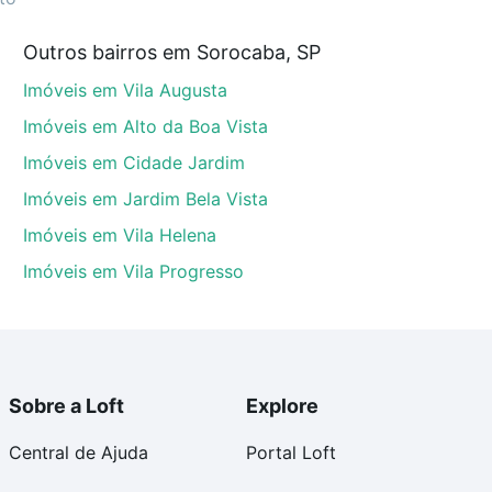
Outros bairros em Sorocaba, SP
mato, Sorocaba, SP que custam a partir de R$ 0 e com
Imóveis em Vila Augusta
ma dúvida dos custos envolvidos no processo de
l dos seus sonhos com segurança e conforto. Loft,
Imóveis em Alto da Boa Vista
Imóveis em Cidade Jardim
Imóveis em Jardim Bela Vista
Imóveis em Vila Helena
Imóveis em Vila Progresso
Sobre a Loft
Explore
Central de Ajuda
Portal Loft