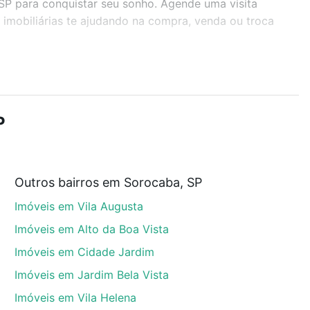
SP para conquistar seu sonho. Agende uma visita
imobiliárias te ajudando na compra, venda ou troca
r os filtros como quantidade de quartos, suítes, com
demia, salão de festas ou área verde e encontrar
P
Outros bairros em Sorocaba, SP
, SP que custam a partir de R$ 0 e com nossas opções
Imóveis em Vila Augusta
custos envolvidos no processo de compra, veja em
s com segurança e conforto. Loft, com você até as
Imóveis em Alto da Boa Vista
Imóveis em Cidade Jardim
Imóveis em Jardim Bela Vista
Imóveis em Vila Helena