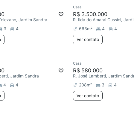
Casa
e mês
00
R$ 3.500.000
Tolezano, Jardim Sandra
3
4
663
m²
4
4
o
Ver contato
Casa
Chegou este mês
00
R$ 580.000
erti, Jardim Sandra
R. José Lamberti, Jardim Sand
4
4
208
m²
3
4
o
Ver contato