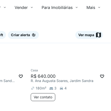
r
Vender
Para Imobiliárias
Mais
ft
Criar alerta
Ver mapa
Ver
Casa
Redecorar
R$ 640.000
R. Ilda do Amaral Cussiol, Jardim Sandra
R. Ana Augusta Soares, Jardim Sandra
180
m²
3
4
Ver contato