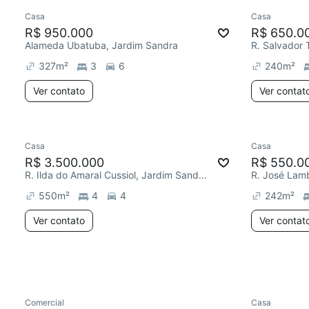
Casa
Casa
Chegou est
R$ 950.000
R$ 650.0
Alameda Ubatuba, Jardim Sandra
R. Salvador 
327
m²
3
6
240
m²
Ver contato
Ver contat
Casa
Casa
R$ 3.500.000
R$ 550.0
R. Ilda do Amaral Cussiol, Jardim Sandra
R. José Lamb
550
m²
4
4
242
m²
Ver contato
Ver contat
Comercial
Casa