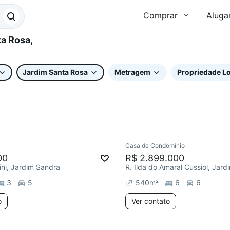
Comprar
Aluga
Jardim Santa Rosa
Metragem
Propriedade Lo
Casa de Condomínio
00
R$ 2.899.000
dini, Jardim Sandra
3
5
540
m²
6
6
o
Ver contato