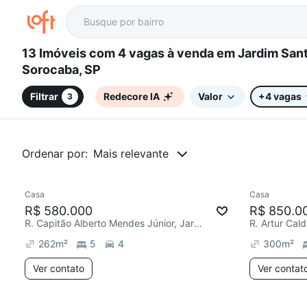
13 Imóveis com 4 vagas à venda em Jardim Santa Rosa,
Sorocaba, SP
Filtrar
Redecore IA
Valor
+4 vagas
3
Ordenar por:
Mais relevante
Casa
Casa
Chegou há 6 dias
R$ 580.000
R$ 850.0
R. Capitão Alberto Mendes Júnior, Jardim Sandra
R. Artur Cal
262
m²
5
4
300
m²
Ver contato
Ver contat