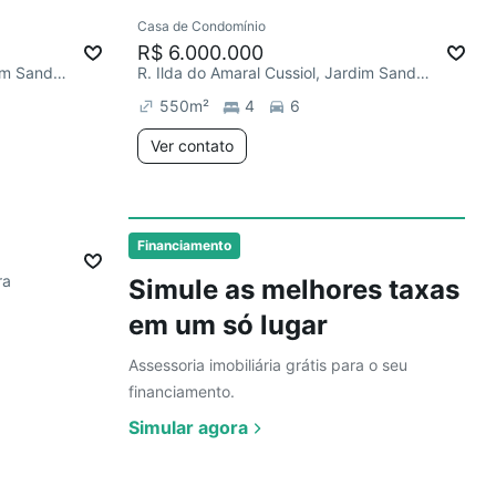
Ver
Casa de Condomínio
R$ 6.000.000
R. Ilda do Amaral Cussiol, Jardim Sandra
R. Ilda do Amaral Cussiol, Jardim Sandra
550
m²
4
6
Ver contato
Ver mais sobre o imóvel
Financiamento
ra
Simule as melhores taxas
em um só lugar
Assessoria imobiliária grátis para o seu
financiamento.
Simular agora
Ver