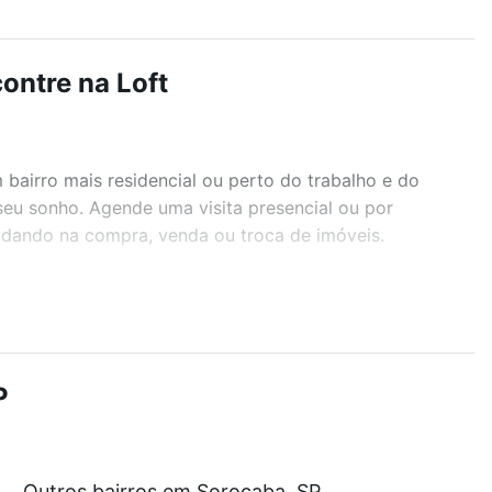
ontre na Loft
airro mais residencial ou perto do trabalho e do
seu sonho. Agende uma visita presencial ou por
judando na compra, venda ou troca de imóveis.
r os filtros como quantidade de quartos, suítes, com
demia, salão de festas ou área verde e encontrar
P
artir de R$ 0 e com nossas opções de financiamento
Outros bairros em Sorocaba, SP