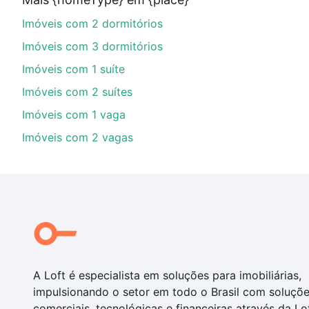
imobiliário as parcelas podem se adequar ao seu orç
Imóveis com 2 dormitórios
custa comprar um apartamento
e conte com a gente p
Imóveis com 3 dormitórios
Imóveis com 1 suíte
Imóveis com 2 suítes
Imóveis com 1 vaga
Imóveis com 2 vagas
A Loft é especialista em soluções para imobiliárias,
impulsionando o setor em todo o Brasil com soluçõ
comerciais, tecnológicas e financeiras através da Lo