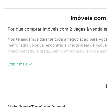
Imóveis com 
Por que comprar Imóveis com 2 vagas à venda e
Nós te ajudamos durante toda a negociação para você 
metrô, aqui você vai encontrar a oferta ideal de Imó
videochamada, é grátis, sem compromisso e você ainda
Como escolher um imóvel?
Exibir mais
Use barra de busca no topo para pesquisar por ruas, 
ou sem vaga de garagem para combinar perfeitamente 
Imóveis com 2 vagas à venda em Sorocaba, SP ideal p
Qual o preço de Imóveis com 2 vagas à venda e
Aqui na Loft temos a oferta ideal para você, com Im
Mais {homeType} em {place}