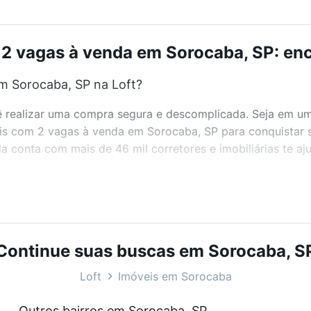
2 vagas à venda em Sorocaba, SP: enc
m Sorocaba, SP na Loft?
realizar uma compra segura e descomplicada. Seja em um b
veis com 2 vagas à venda em Sorocaba, SP para conquistar 
 conta com mais de 46 mil corretores e imobiliárias te a
bairros e até condomínios favoritos. Você também pode usa
com o preço, metragem e comodidades, como piscina, aca
ara você na Loft.
Continue suas buscas em Sorocaba, S
m Sorocaba, SP?
Loft
Imóveis em Sorocaba
óveis com 2 vagas à venda em Sorocaba, SP que custam a p
Outros bairros em Sorocaba, SP