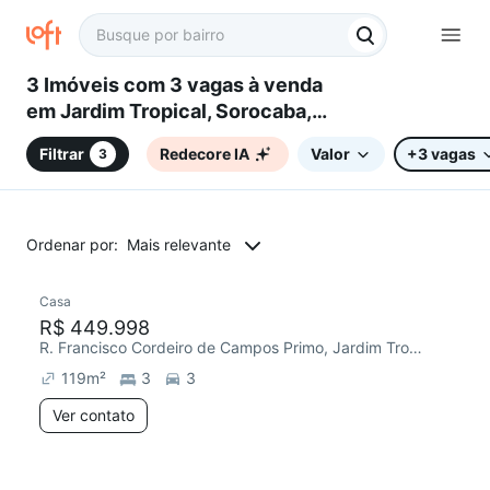
3 Imóveis com 3 vagas à venda
em Jardim Tropical, Sorocaba,
SP
Filtrar
Redecore IA
Valor
+3 vagas
3
Ordenar por:
Mais relevante
Casa
Redecorar
R$ 449.998
R. Francisco Cordeiro de Campos Primo, Jardim Tropical
119
m²
3
3
Ver contato