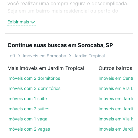
você realizar uma compra segura e descomplicada.
Seja em um bairro mais residencial ou perto do
trabalho e do metrô, aqui você vai encontrar a
Exibir mais
oferta ideal de Imóveis com 3 vagas à venda em
Jardim Tropical, Sorocaba, SP para conquistar seu
sonho. Agende uma visita presencial ou por
Continue suas buscas em Sorocaba, SP
videochamada, é grátis, sem compromisso e você
ainda conta com mais de 46 mil corretores e
Loft
Imóveis em Sorocaba
Jardim Tropical
imobiliárias te ajudando na compra, venda ou troca
Mais imóveis em Jardim Tropical
Outros bairros 
de imóveis.
Imóveis com 2 dormitórios
Imóveis em Centro
Como escolher um imóvel?
Imóveis com 3 dormitórios
Imóveis em Vila Le
Use barra de busca no topo para pesquisar por
Imóveis com 1 suíte
Imóveis em Jardim 
ruas, bairros e até condomínios favoritos. Você
Imóveis com 2 suítes
Imóveis em Jardim 
também pode usar os filtros como quantidade de
quartos, suítes, com ou sem vaga de garagem para
Imóveis com 1 vaga
Imóveis em Vila Isa
combinar perfeitamente com o preço, metragem e
Imóveis com 2 vagas
Imóveis em Jardim
comodidades, como piscina, academia, salão de