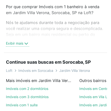
Por que comprar Imóveis com 1 banheiro à venda
em Jardim Villa Verona, Sorocaba, SP na Loft?
Nós te ajudamos durante toda a negociação para
você realizar uma compra segura e descomplicada.
Seja em um bairro mais residencial ou perto do
trabalho e do metrô, aqui você vai encontrar a
Exibir mais
oferta ideal de Imóveis com 1 banheiro à venda em
Jardim Villa Verona, Sorocaba, SP para conquistar
seu sonho. Agende uma visita presencial ou por
Continue suas buscas em Sorocaba, SP
videochamada, é grátis, sem compromisso e você
ainda conta com mais de 46 mil corretores e
Loft
Imóveis em Sorocaba
Jardim Villa Verona
imobiliárias te ajudando na compra, venda ou troca
Mais imóveis em Jardim Villa Verona
Outros bairros 
de imóveis.
Imóveis com 2 dormitórios
Imóveis em Centro
Como escolher um imóvel?
Imóveis com 3 dormitórios
Imóveis em Vila Le
Use barra de busca no topo para pesquisar por
Imóveis com 1 suíte
Imóveis em Jardim 
ruas, bairros e até condomínios favoritos. Você