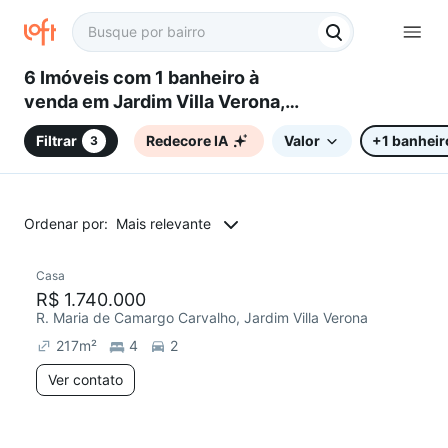
6 Imóveis com 1 banheiro à
venda em Jardim Villa Verona,
Sorocaba, SP
Filtrar
Redecore IA
Valor
+1 banheir
3
Ordenar por:
Mais relevante
Casa
R$ 1.740.000
R. Maria de Camargo Carvalho, Jardim Villa Verona
217
m²
4
2
Ver contato