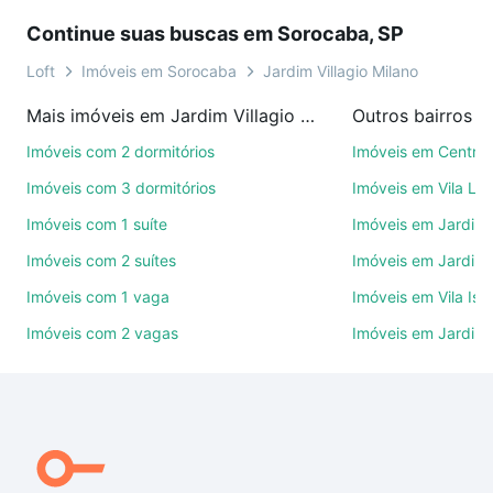
conquistar seu sonho. Agende uma visita presencial
Continue suas buscas em Sorocaba, SP
ou por videochamada, é grátis, sem compromisso e
você ainda conta com mais de 46 mil corretores e
Loft
Imóveis em Sorocaba
Jardim Villagio Milano
imobiliárias te ajudando na compra, venda ou troca
Mais imóveis em Jardim Villagio Milano
Outros bairros 
de imóveis.
Imóveis com 2 dormitórios
Imóveis em Centro
Como escolher um imóvel?
Imóveis com 3 dormitórios
Imóveis em Vila Le
Use barra de busca no topo para pesquisar por
Imóveis com 1 suíte
Imóveis em Jardim 
ruas, bairros e até condomínios favoritos. Você
Imóveis com 2 suítes
Imóveis em Jardim 
também pode usar os filtros como quantidade de
quartos, suítes, com ou sem vaga de garagem para
Imóveis com 1 vaga
Imóveis em Vila Isa
combinar perfeitamente com o preço, metragem e
Imóveis com 2 vagas
Imóveis em Jardim
comodidades, como piscina, academia, salão de
festas ou área verde e encontrar Imóveis com 3
vagas à venda em Jardim Villagio Milano, Sorocaba,
SP ideal para você na Loft.
Qual o preço de Imóveis com 3 vagas à venda em
Jardim Villagio Milano, Sorocaba, SP?