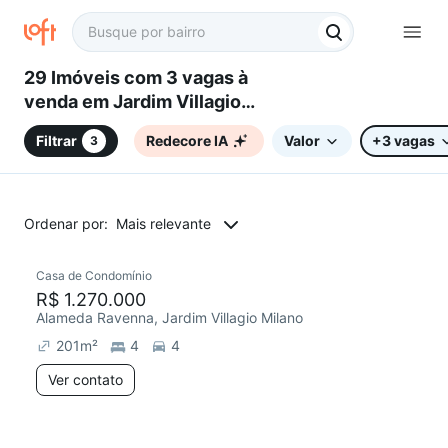
29 Imóveis com 3 vagas à
venda em Jardim Villagio
Milano, Sorocaba, SP
Filtrar
Redecore IA
Valor
+3 vagas
3
Ordenar por:
Mais relevante
Casa de Condomínio
R$ 1.270.000
Alameda Ravenna, Jardim Villagio Milano
201
m²
4
4
Ver contato