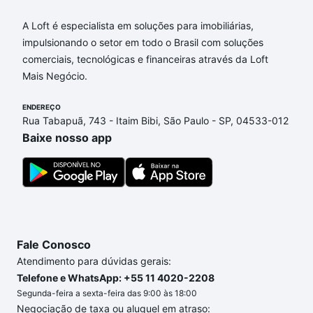
A Loft é especialista em soluções para imobiliárias,
Aqui na Loft temos a oferta ideal para você, com
impulsionando o setor em todo o Brasil com soluções
Imóveis com 3 vagas à venda em Jardim Villagio
comerciais, tecnológicas e financeiras através da Loft
Milano, Sorocaba, SP que custam a partir de R$ 0 e
Mais Negócio.
com nossas opções de financiamento imobiliário as
parcelas podem se adequar ao seu orçamento. Se
ENDEREÇO
ainda tem alguma dúvida dos custos envolvidos no
Rua Tabapuã, 743 - Itaim Bibi, São Paulo - SP, 04533-012
processo de compra, veja em nosso portal
quanto
Baixe nosso app
custa comprar um apartamento
e conte com a
gente para comprar o imóvel dos seus sonhos com
segurança e conforto. Loft, com você até as
chaves.
Fale Conosco
Atendimento para dúvidas gerais:
Telefone e WhatsApp: +55 11 4020-2208
Segunda-feira a sexta-feira das 9:00 às 18:00
Negociação de taxa ou aluguel em atraso: