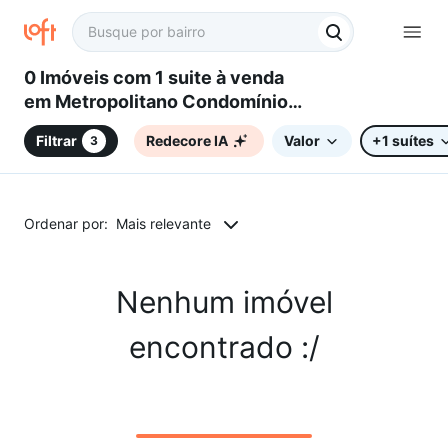
0 Imóveis com 1 suite à venda
em Metropolitano Condomínio
Empresarial, Sorocaba, SP
Filtrar
Redecore IA
Valor
+1 suítes
3
Ordenar por:
Mais relevante
Nenhum imóvel
encontrado :/