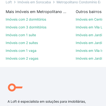
presencial ou por videochamada, é grátis, sem
Loft
Imóveis em Sorocaba
Metropolitano Condomínio Empr
compromisso e você ainda conta com mais de 46
Mais imóveis em Metropolitano Condomínio Empresarial
Outros bairros 
mil corretores e imobiliárias te ajudando na compra,
venda ou troca de imóveis.
Imóveis com 2 dormitórios
Imóveis em Centro
Imóveis com 3 dormitórios
Imóveis em Vila Le
Como escolher um imóvel?
Imóveis com 1 suíte
Imóveis em Jardim 
Use barra de busca no topo para pesquisar por
Imóveis com 2 suítes
Imóveis em Jardim 
ruas, bairros e até condomínios favoritos. Você
também pode usar os filtros como quantidade de
Imóveis com 1 vaga
Imóveis em Vila Isa
quartos, suítes, com ou sem vaga de garagem para
Imóveis com 2 vagas
Imóveis em Jardim
combinar perfeitamente com o preço, metragem e
comodidades, como piscina, academia, salão de
festas ou área verde e encontrar Imóveis com 1
suite à venda em Metropolitano Condomínio
Empresarial, Sorocaba, SP ideal para você na Loft.
Qual o preço de Imóveis com 1 suite à venda em
Metropolitano Condomínio Empresarial, Sorocaba,
A Loft é especialista em soluções para imobiliárias,
SP?