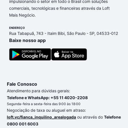
impulsionando o setor em todo o Brasil com soluções
comerciais, tecnológicas e financeiras através da Loft
Aqui na Loft temos a oferta ideal para você, com
Mais Negócio.
Imóveis com 1 suite à venda em Metropolitano
Condomínio Empresarial, Sorocaba, SP que custam
ENDEREÇO
a partir de R$ 0 e com nossas opções de
Rua Tabapuã, 743 - Itaim Bibi, São Paulo - SP, 04533-012
financiamento imobiliário as parcelas podem se
Baixe nosso app
adequar ao seu orçamento. Se ainda tem alguma
dúvida dos custos envolvidos no processo de
compra, veja em nosso portal
quanto custa comprar
um apartamento
e conte com a gente para comprar
o imóvel dos seus sonhos com segurança e
conforto. Loft, com você até as chaves.
Fale Conosco
Atendimento para dúvidas gerais:
Telefone e WhatsApp: +55 11 4020-2208
Segunda-feira a sexta-feira das 9:00 às 18:00
Negociação de taxa ou aluguel em atraso:
loft.vc/fianca_inquilino_arealogada
ou através do
Telefone
0800 001 6003