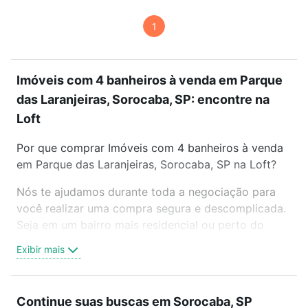
1
Imóveis com 4 banheiros à venda em Parque
das Laranjeiras, Sorocaba, SP: encontre na
Loft
Por que comprar Imóveis com 4 banheiros à venda
em Parque das Laranjeiras, Sorocaba, SP na Loft?
Nós te ajudamos durante toda a negociação para
você realizar uma compra segura e descomplicada.
Seja em um bairro mais residencial ou perto do
trabalho e do metrô, aqui você vai encontrar a
Exibir mais
oferta ideal de Imóveis com 4 banheiros à venda em
Parque das Laranjeiras, Sorocaba, SP para
conquistar seu sonho. Agende uma visita presencial
Continue suas buscas em Sorocaba, SP
ou por videochamada, é grátis, sem compromisso e