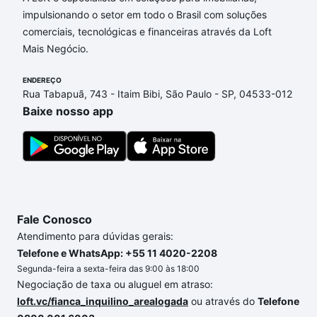
impulsionando o setor em todo o Brasil com soluções
Imóveis com 4 banheiros à venda em Parque das
comerciais, tecnológicas e financeiras através da Loft
Laranjeiras, Sorocaba, SP que custam a partir de R$
Mais Negócio.
0 e com nossas opções de financiamento imobiliário
as parcelas podem se adequar ao seu orçamento.
ENDEREÇO
Se ainda tem alguma dúvida dos custos envolvidos
Rua Tabapuã, 743 - Itaim Bibi, São Paulo - SP, 04533-012
no processo de compra, veja em nosso portal
Baixe nosso app
quanto custa comprar um apartamento
e conte com
a gente para comprar o imóvel dos seus sonhos
com segurança e conforto. Loft, com você até as
chaves.
Fale Conosco
Atendimento para dúvidas gerais:
Telefone e WhatsApp: +55 11 4020-2208
Segunda-feira a sexta-feira das 9:00 às 18:00
Negociação de taxa ou aluguel em atraso:
loft.vc/fianca_inquilino_arealogada
ou através do
Telefone