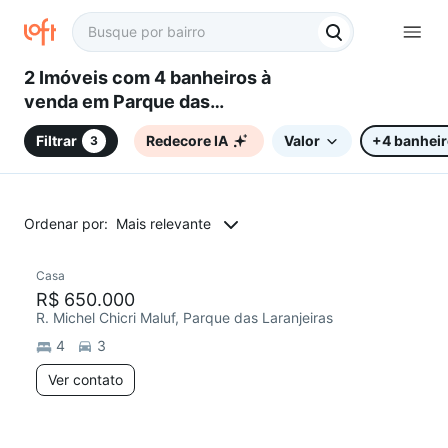
2 Imóveis com 4 banheiros à
venda em Parque das
Laranjeiras, Sorocaba, SP
Filtrar
Redecore IA
Valor
+4 banhei
3
Ordenar por:
Mais relevante
Casa
Redecorar
R$ 650.000
R. Michel Chicri Maluf, Parque das Laranjeiras
4
3
Ver contato