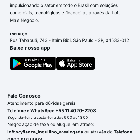
impulsionando o setor em todo o Brasil com soluções
Imóveis com 3 banheiros à venda em Parque Vitória
comerciais, tecnológicas e financeiras através da Loft
Régia, Sorocaba, SP que custam a partir de R$ 0 e
Mais Negócio.
com nossas opções de financiamento imobiliário as
parcelas podem se adequar ao seu orçamento. Se
ENDEREÇO
ainda tem alguma dúvida dos custos envolvidos no
Rua Tabapuã, 743 - Itaim Bibi, São Paulo - SP, 04533-012
processo de compra, veja em nosso portal
quanto
Baixe nosso app
custa comprar um apartamento
e conte com a
gente para comprar o imóvel dos seus sonhos com
segurança e conforto. Loft, com você até as
chaves.
Fale Conosco
Atendimento para dúvidas gerais:
Telefone e WhatsApp: +55 11 4020-2208
Segunda-feira a sexta-feira das 9:00 às 18:00
Negociação de taxa ou aluguel em atraso:
loft.vc/fianca_inquilino_arealogada
ou através do
Telefone
0800 001 6003