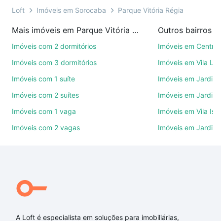
ainda conta com mais de 46 mil corretores e
Loft
Imóveis em Sorocaba
Parque Vitória Régia
imobiliárias te ajudando na compra, venda ou troca
Mais imóveis em Parque Vitória Régia
Outros bairros 
de imóveis.
Imóveis com 2 dormitórios
Imóveis em Centro
Como escolher um imóvel?
Imóveis com 3 dormitórios
Imóveis em Vila Le
Use barra de busca no topo para pesquisar por
Imóveis com 1 suíte
Imóveis em Jardim 
ruas, bairros e até condomínios favoritos. Você
Imóveis com 2 suítes
Imóveis em Jardim 
também pode usar os filtros como quantidade de
quartos, suítes, com ou sem vaga de garagem para
Imóveis com 1 vaga
Imóveis em Vila Isa
combinar perfeitamente com o preço, metragem e
Imóveis com 2 vagas
Imóveis em Jardim
comodidades, como piscina, academia, salão de
festas ou área verde e encontrar Imóveis com 3
banheiros à venda em Parque Vitória Régia,
Sorocaba, SP ideal para você na Loft.
Qual o preço de Imóveis com 3 banheiros à venda
em Parque Vitória Régia, Sorocaba, SP?
A Loft é especialista em soluções para imobiliárias,
Aqui na Loft temos a oferta ideal para você, com