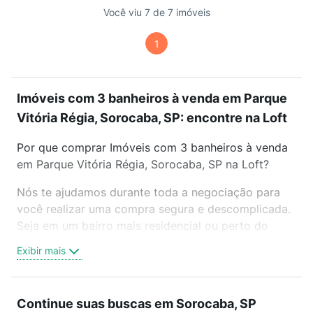
Você viu 7 de 7 imóveis
1
Imóveis com 3 banheiros à venda em Parque
Vitória Régia, Sorocaba, SP: encontre na Loft
Por que comprar Imóveis com 3 banheiros à venda
em Parque Vitória Régia, Sorocaba, SP na Loft?
Nós te ajudamos durante toda a negociação para
você realizar uma compra segura e descomplicada.
Seja em um bairro mais residencial ou perto do
trabalho e do metrô, aqui você vai encontrar a
Exibir mais
oferta ideal de Imóveis com 3 banheiros à venda em
Parque Vitória Régia, Sorocaba, SP para conquistar
seu sonho. Agende uma visita presencial ou por
Continue suas buscas em Sorocaba, SP
videochamada, é grátis, sem compromisso e você