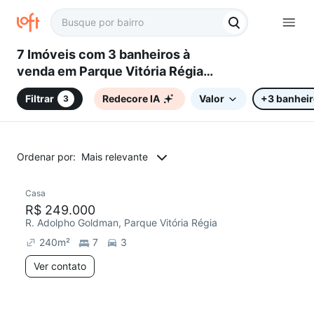
7 Imóveis com 3 banheiros à
venda em Parque Vitória Régia,
Sorocaba, SP
Filtrar
Redecore IA
Valor
+3 banhei
3
Ordenar por:
Mais relevante
Casa
Chegou este mês
R$ 249.000
R. Adolpho Goldman, Parque Vitória Régia
240
m²
7
3
Ver contato