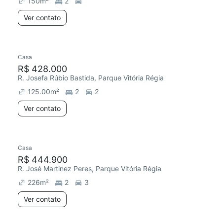
150
m²
2
Ver contato
Casa
Redecorar
R$ 428.000
R. Josefa Rúbio Bastida, Parque Vitória Régia
125.00
m²
2
2
Ver contato
Casa
Chegou este mês
R$ 444.900
R. José Martinez Peres, Parque Vitória Régia
226
m²
2
3
Ver contato