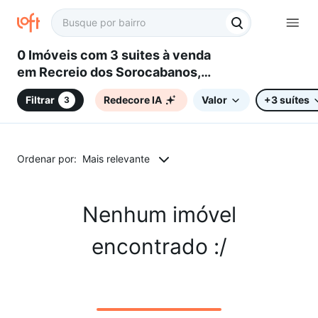
0 Imóveis com 3 suites à venda
em Recreio dos Sorocabanos,
Sorocaba, SP
Filtrar
Redecore IA
Valor
+3 suítes
3
Ordenar por:
Mais relevante
Nenhum imóvel
encontrado :/