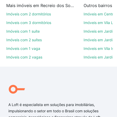
imobiliárias te ajudando na compra, venda ou troca
Mais imóveis em Recreio dos Sorocabanos
Outros bairros 
de imóveis.
Imóveis com 2 dormitórios
Imóveis em Centro
Como escolher um imóvel?
Imóveis com 3 dormitórios
Imóveis em Vila Le
Use barra de busca no topo para pesquisar por
Imóveis com 1 suíte
Imóveis em Jardim 
ruas, bairros e até condomínios favoritos. Você
Imóveis com 2 suítes
Imóveis em Jardim 
também pode usar os filtros como quantidade de
quartos, suítes, com ou sem vaga de garagem para
Imóveis com 1 vaga
Imóveis em Vila Isa
combinar perfeitamente com o preço, metragem e
Imóveis com 2 vagas
Imóveis em Jardim
comodidades, como piscina, academia, salão de
festas ou área verde e encontrar Imóveis com 3
suites à venda em Recreio dos Sorocabanos,
Sorocaba, SP ideal para você na Loft.
Qual o preço de Imóveis com 3 suites à venda em
Recreio dos Sorocabanos, Sorocaba, SP?
A Loft é especialista em soluções para imobiliárias,
Aqui na Loft temos a oferta ideal para você, com
impulsionando o setor em todo o Brasil com soluções
Imóveis com 3 suites à venda em Recreio dos