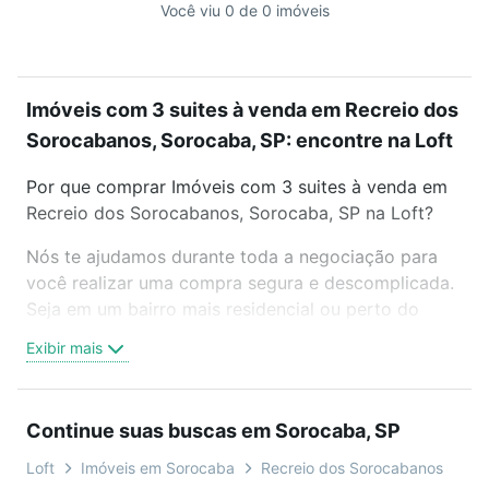
Você viu 0 de 0 imóveis
Imóveis com 3 suites à venda em Recreio dos
Sorocabanos, Sorocaba, SP: encontre na Loft
Por que comprar Imóveis com 3 suites à venda em
Recreio dos Sorocabanos, Sorocaba, SP na Loft?
Nós te ajudamos durante toda a negociação para
você realizar uma compra segura e descomplicada.
Seja em um bairro mais residencial ou perto do
trabalho e do metrô, aqui você vai encontrar a
Exibir mais
oferta ideal de Imóveis com 3 suites à venda em
Recreio dos Sorocabanos, Sorocaba, SP para
conquistar seu sonho. Agende uma visita presencial
Continue suas buscas em Sorocaba, SP
ou por videochamada, é grátis, sem compromisso e
você ainda conta com mais de 46 mil corretores e
Loft
Imóveis em Sorocaba
Recreio dos Sorocabanos