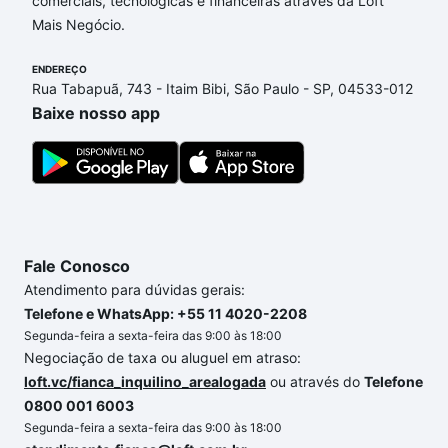
comerciais, tecnológicas e financeiras através da Loft
Sorocabanos, Sorocaba, SP que custam a partir de
Mais Negócio.
R$ 0 e com nossas opções de financiamento
imobiliário as parcelas podem se adequar ao seu
ENDEREÇO
orçamento. Se ainda tem alguma dúvida dos custos
Rua Tabapuã, 743 - Itaim Bibi, São Paulo - SP, 04533-012
envolvidos no processo de compra, veja em nosso
Baixe nosso app
portal
quanto custa comprar um apartamento
e
conte com a gente para comprar o imóvel dos seus
sonhos com segurança e conforto. Loft, com você
até as chaves.
Fale Conosco
Atendimento para dúvidas gerais:
Telefone e WhatsApp: +55 11 4020-2208
Segunda-feira a sexta-feira das 9:00 às 18:00
Negociação de taxa ou aluguel em atraso:
loft.vc/fianca_inquilino_arealogada
ou através do
Telefone
0800 001 6003
Segunda-feira a sexta-feira das 9:00 às 18:00