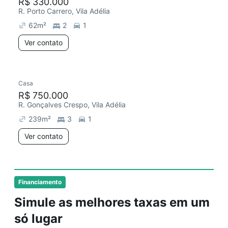
R$ 330.000
R. Porto Carrero, Vila Adélia
62
m²
2
1
Ver contato
Casa
R$ 750.000
R. Gonçalves Crespo, Vila Adélia
239
m²
3
1
Ver contato
Financiamento
Simule as melhores taxas em um
só lugar