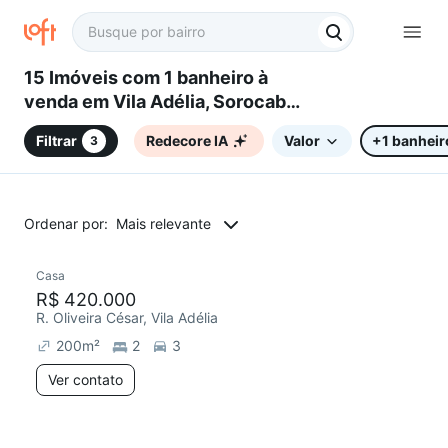
15 Imóveis com 1 banheiro à
venda em Vila Adélia, Sorocaba,
SP
Filtrar
Redecore IA
Valor
+1 banheir
3
Ordenar por:
Mais relevante
Casa
Redecorar
R$ 420.000
R. Oliveira César, Vila Adélia
200
m²
2
3
Ver contato