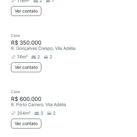
118
m²
2
1
Ver contato
Casa
R$ 350.000
R. Gonçalves Crespo, Vila Adélia
74
m²
2
2
Ver contato
Casa
Chegou este mês
R$ 600.000
R. Porto Carrero, Vila Adélia
204
m²
3
2
Ver contato