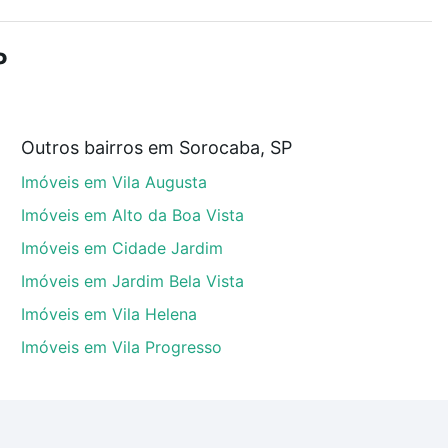
r os filtros como quantidade de quartos, suítes, com
demia, salão de festas ou área verde e encontrar
P
Outros bairros em Sorocaba, SP
P que custam a partir de R$ 0 e com nossas opções de
Imóveis em Vila Augusta
tos envolvidos no processo de compra, veja em nosso
egurança e conforto. Loft, com você até as chaves.
Imóveis em Alto da Boa Vista
Imóveis em Cidade Jardim
Imóveis em Jardim Bela Vista
Imóveis em Vila Helena
Imóveis em Vila Progresso