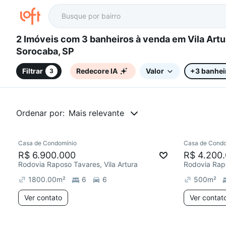
2 Imóveis com 3 banheiros à venda em Vila Artura,
Sorocaba, SP
Filtrar
Redecore IA
Valor
+3 banhei
3
Ordenar por:
Mais relevante
Casa de Condomínio
Casa de Condo
Redecorar
Redecor
R$ 6.900.000
R$ 4.200
Rodovia Raposo Tavares, Vila Artura
Rodovia Rapo
1800.00
m²
6
6
500
m²
Ver contato
Ver contat