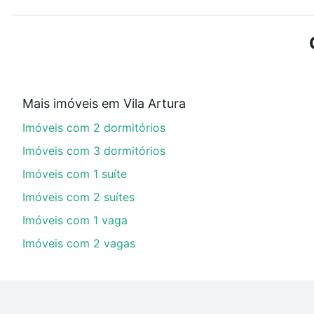
Use barra de busca no topo para pesquisar por ruas, 
ou sem vaga de garagem para combinar perfeitamente 
Imóveis com 3 banheiros à venda em Vila Artura, Soroc
Qual o preço de Imóveis com 3 banheiros à venda
Mais imóveis em Vila Artura
Aqui na Loft temos a oferta ideal para você, com Imó
Imóveis com 2 dormitórios
financiamento imobiliário as parcelas podem se adeq
portal
quanto custa comprar um apartamento
e conte
Imóveis com 3 dormitórios
Imóveis com 1 suíte
Imóveis com 2 suítes
Imóveis com 1 vaga
Imóveis com 2 vagas