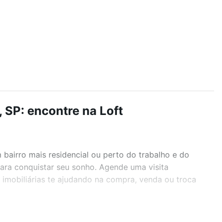
 SP: encontre na Loft
airro mais residencial ou perto do trabalho e do
para conquistar seu sonho. Agende uma visita
imobiliárias te ajudando na compra, venda ou troca