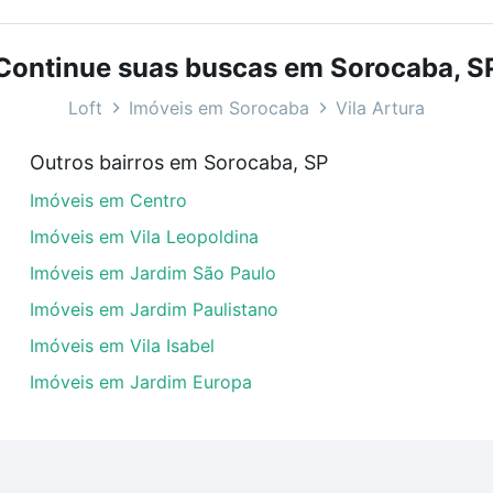
bairros e até condomínios favoritos. Você também pode usa
com o preço, metragem e comodidades, como piscina, aca
Continue suas buscas em Sorocaba, S
aba, SP ideal para você na Loft.
Loft
Imóveis em Sorocaba
Vila Artura
 em Vila Artura, Sorocaba, SP?
Outros bairros em Sorocaba, SP
veis com 3 banheiros à venda em Vila Artura, Sorocaba, S
Imóveis em Centro
uar ao seu orçamento. Se ainda tem alguma dúvida dos cus
 com a gente para comprar o imóvel dos seus sonhos com s
Imóveis em Vila Leopoldina
Imóveis em Jardim São Paulo
Imóveis em Jardim Paulistano
Imóveis em Vila Isabel
Imóveis em Jardim Europa