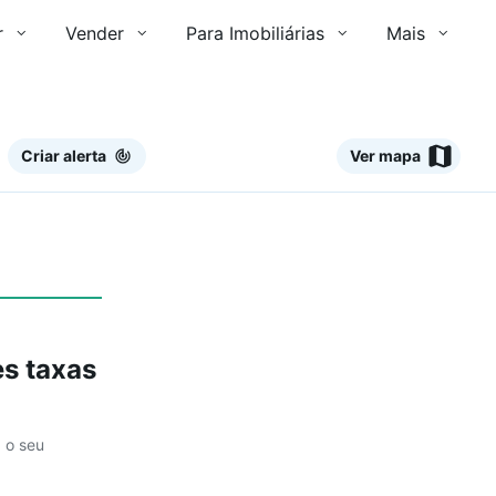
r
Vender
Para Imobiliárias
Mais
Criar alerta
Ver mapa
Ver
s taxas
a o seu