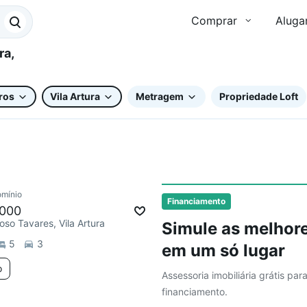
Comprar
Aluga
ros
Vila Artura
Metragem
Propriedade Loft
mínio
ar
Financiamento
.000
so Tavares, Vila Artura
Simule as melhore
5
3
em um só lugar
o
Assessoria imobiliária grátis par
financiamento.