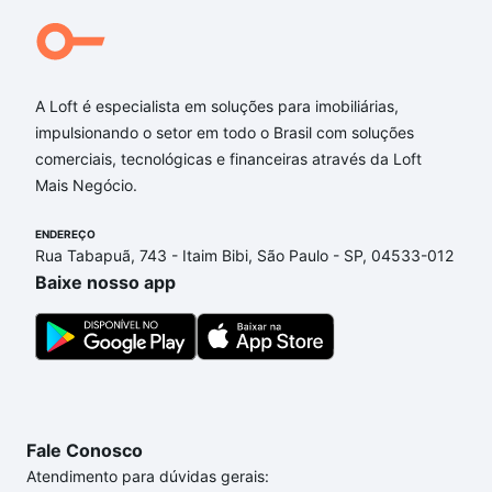
Qual o preço de Imóveis com 3 banheiros à venda
em Vila Barcelona, Sorocaba, SP?
A Loft é especialista em soluções para imobiliárias,
Aqui na Loft temos a oferta ideal para você, com
impulsionando o setor em todo o Brasil com soluções
Imóveis com 3 banheiros à venda em Vila Barcelona,
comerciais, tecnológicas e financeiras através da Loft
Sorocaba, SP que custam a partir de R$ 0 e com
Mais Negócio.
nossas opções de financiamento imobiliário as
parcelas podem se adequar ao seu orçamento. Se
ENDEREÇO
ainda tem alguma dúvida dos custos envolvidos no
Rua Tabapuã, 743 - Itaim Bibi, São Paulo - SP, 04533-012
processo de compra, veja em nosso portal
quanto
Baixe nosso app
custa comprar um apartamento
e conte com a
gente para comprar o imóvel dos seus sonhos com
segurança e conforto. Loft, com você até as
chaves.
Fale Conosco
Atendimento para dúvidas gerais: