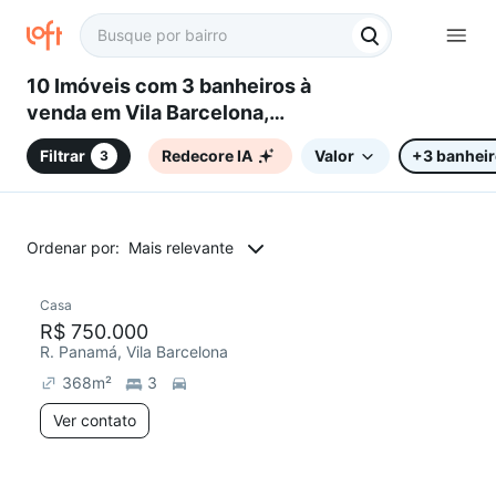
10 Imóveis com 3 banheiros à
venda em Vila Barcelona,
Sorocaba, SP
Filtrar
Redecore IA
Valor
+3 banhei
3
Ordenar por:
Mais relevante
Casa
Redecorar
R$ 750.000
R. Panamá, Vila Barcelona
368
m²
3
Ver contato