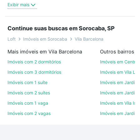
trabalho e do metrô, aqui você vai encontrar a
Exibir mais
oferta ideal de Imóveis com 3 banheiros à venda em
Vila Barcelona, Sorocaba, SP para conquistar seu
sonho. Agende uma visita presencial ou por
Continue suas buscas em Sorocaba, SP
videochamada, é grátis, sem compromisso e você
ainda conta com mais de 46 mil corretores e
Loft
Imóveis em Sorocaba
Vila Barcelona
imobiliárias te ajudando na compra, venda ou troca
Mais imóveis em Vila Barcelona
Outros bairros 
de imóveis.
Imóveis com 2 dormitórios
Imóveis em Centro
Como escolher um imóvel?
Imóveis com 3 dormitórios
Imóveis em Vila Le
Use barra de busca no topo para pesquisar por
Imóveis com 1 suíte
Imóveis em Jardim 
ruas, bairros e até condomínios favoritos. Você
Imóveis com 2 suítes
Imóveis em Jardim 
também pode usar os filtros como quantidade de
quartos, suítes, com ou sem vaga de garagem para
Imóveis com 1 vaga
Imóveis em Vila Isa
combinar perfeitamente com o preço, metragem e
Imóveis com 2 vagas
Imóveis em Jardim
comodidades, como piscina, academia, salão de
festas ou área verde e encontrar Imóveis com 3
banheiros à venda em Vila Barcelona, Sorocaba, SP
ideal para você na Loft.