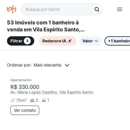
53 Imóveis com 1 banheiro à
venda em Vila Espírito Santo,
Sorocaba, SP
Filtrar
Redecore IA
Valor
+1 banheir
3
Ordenar por:
Mais relevante
Apartamento
Redecorar
Chegou há 1 dia
R$ 330.000
Av. Maria Lopes Castilho, Vila Espírito Santo
70
m²
2
1
Ver contato