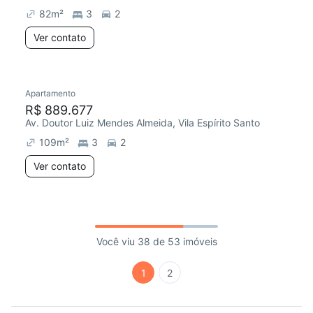
82
m²
3
2
Ver contato
Apartamento
R$ 889.677
Av. Doutor Luiz Mendes Almeida, Vila Espírito Santo
109
m²
3
2
Ver contato
Você viu 38 de 53 imóveis
1
2