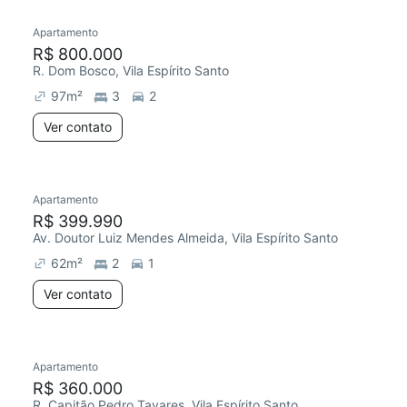
Apartamento
Chegou há 1 dia
R$ 800.000
R. Dom Bosco, Vila Espírito Santo
97
m²
3
2
Ver contato
Apartamento
Redecorar
Chegou este mês
R$ 399.990
Av. Doutor Luiz Mendes Almeida, Vila Espírito Santo
62
m²
2
1
Ver contato
Apartamento
Chegou este mês
R$ 360.000
R. Capitão Pedro Tavares, Vila Espírito Santo