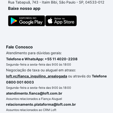
Rua Tabapuã, 743 - Itaim Bibi, São Paulo - SP, 04533-012
processo de compra, veja em nosso portal
quanto
Baixe nosso app
custa comprar um apartamento
e conte com a
gente para comprar o imóvel dos seus sonhos com
segurança e conforto. Loft, com você até as
chaves.
Fale Conosco
Atendimento para dúvidas gerais:
Telefone e WhatsApp: +55 11 4020-2208
Segunda-feira a sexta-feira das 9:00 às 18:00
Negociação de taxa ou aluguel em atraso:
loft.vc/fianca_inquilino_arealogada
ou através do
Telefone
0800 001 6003
Segunda-feira a sexta-feira das 9:00 às 18:00
atendimento.fianca@loft.com.br
Assuntos relacionados a Fiança Aluguel
relacionamento.plataforma@loft.com.br
Assuntos relacionados ao CRM Loft