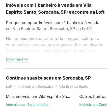
Imóveis com 1 banheiro à venda em Vila
Espírito Santo, Sorocaba, SP: encontre na Loft
Por que comprar Imóveis com 1 banheiro à venda
em Vila Espírito Santo, Sorocaba, SP na Loft?
Nós te ajudamos durante toda a negociação para
você realizar uma compra segura e descomplicada.
Seja em um bairro mais residencial ou perto do
trabalho e do metrô, aqui você vai encontrar a
Exibir mais
oferta ideal de Imóveis com 1 banheiro à venda em
Vila Espírito Santo, Sorocaba, SP para conquistar
seu sonho. Agende uma visita presencial ou por
Continue suas buscas em Sorocaba, SP
videochamada, é grátis, sem compromisso e você
ainda conta com mais de 46 mil corretores e
Loft
Imóveis em Sorocaba
Vila Espírito Santo
imobiliárias te ajudando na compra, venda ou troca
Mais imóveis em Vila Espírito Santo
Outros bairros 
de imóveis.
Imóveis com 2 dormitórios
Imóveis em Centro
Como escolher um imóvel?