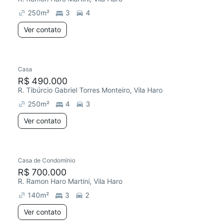
250
m²
3
4
Ver contato
Casa
Chegou há 3 dias
R$ 490.000
R. Tibúrcio Gabriel Torres Monteiro, Vila Haro
250
m²
4
3
Ver contato
Casa de Condomínio
Redecorar
Chegou este mês
R$ 700.000
R. Ramon Haro Martini, Vila Haro
140
m²
3
2
Ver contato