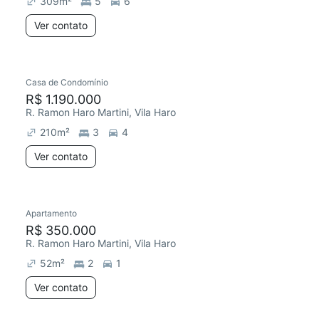
309
m²
5
6
Ver contato
Casa de Condomínio
Redecorar
R$ 1.190.000
R. Ramon Haro Martini, Vila Haro
210
m²
3
4
Ver contato
Apartamento
Redecorar
Chegou este mês
R$ 350.000
R. Ramon Haro Martini, Vila Haro
52
m²
2
1
Ver contato