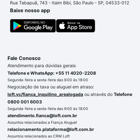
Rua Tabapuã, 743 - Itaim Bibi, São Paulo - SP, 04533-012
custa comprar um apartamento
e conte com a
Baixe nosso app
gente para comprar o imóvel dos seus sonhos com
segurança e conforto. Loft, com você até as
chaves.
Fale Conosco
Atendimento para dúvidas gerais:
Telefone e WhatsApp: +55 11 4020-2208
Segunda-feira a sexta-feira das 9:00 às 18:00
Negociação de taxa ou aluguel em atraso:
loft.vc/fianca_inquilino_arealogada
ou através do
Telefone
0800 001 6003
Segunda-feira a sexta-feira das 9:00 às 18:00
atendimento.fianca@loft.com.br
Assuntos relacionados a Fiança Aluguel
relacionamento.plataforma@loft.com.br
Assuntos relacionados ao CRM Loft