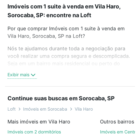
Imóveis com 1 suite à venda em Vila Haro,
Sorocaba, SP: encontre na Loft
Por que comprar Imóveis com 1 suite à venda em
Vila Haro, Sorocaba, SP na Loft?
Nós te ajudamos durante toda a negociação para
você realizar uma compra segura e descomplicada.
Seja em um bairro mais residencial ou perto do
trabalho e do metrô, aqui você vai encontrar a
Exibir mais
oferta ideal de Imóveis com 1 suite à venda em Vila
Haro, Sorocaba, SP para conquistar seu sonho.
Agende uma visita presencial ou por videochamada,
Continue suas buscas em Sorocaba, SP
é grátis, sem compromisso e você ainda conta com
mais de 46 mil corretores e imobiliárias te ajudando
Loft
Imóveis em Sorocaba
Vila Haro
na compra, venda ou troca de imóveis.
Mais imóveis em Vila Haro
Outros bairros 
Como escolher um imóvel?
Imóveis com 2 dormitórios
Imóveis em Centro