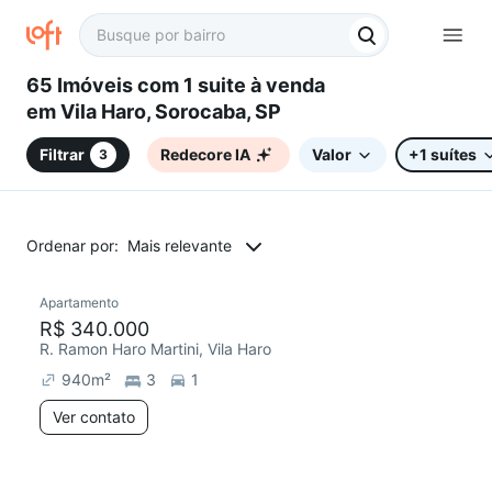
65 Imóveis com 1 suite à venda
em Vila Haro, Sorocaba, SP
Filtrar
Redecore IA
Valor
+1 suítes
3
Ordenar por:
Mais relevante
Apartamento
R$ 340.000
R. Ramon Haro Martini, Vila Haro
940
m²
3
1
Ver contato