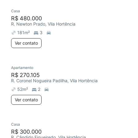
Casa
Redecorar
Chegou este mês
R$ 480.000
R. Newton Prado, Vila Hortência
181
m²
3
Ver contato
Apartamento
R$ 270.105
R. Coronel Nogueira Padilha, Vila Hortência
52
m²
2
Ver contato
Casa
Redecorar
R$ 300.000
R. Cândido Figueiredo, Vila Hortência