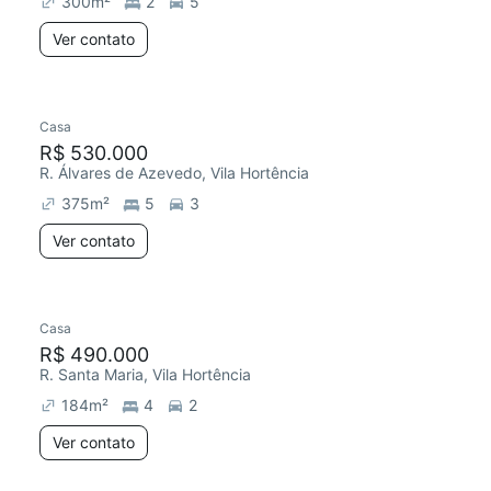
300
m²
2
5
Ver contato
Casa
Chegou este mês
R$ 530.000
R. Álvares de Azevedo, Vila Hortência
375
m²
5
3
Ver contato
Casa
Redecorar
R$ 490.000
R. Santa Maria, Vila Hortência
184
m²
4
2
Ver contato