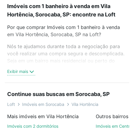
Imóveis com 1 banheiro à venda em Vila
Hortência, Sorocaba, SP: encontre na Loft
Por que comprar Imóveis com 1 banheiro à venda
em Vila Hortência, Sorocaba, SP na Loft?
Nós te ajudamos durante toda a negociação para
você realizar uma compra segura e descomplicada.
Seja em um bairro mais residencial ou perto do
trabalho e do metrô, aqui você vai encontrar a
Exibir mais
oferta ideal de Imóveis com 1 banheiro à venda em
Vila Hortência, Sorocaba, SP para conquistar seu
sonho. Agende uma visita presencial ou por
Continue suas buscas em Sorocaba, SP
videochamada, é grátis, sem compromisso e você
ainda conta com mais de 46 mil corretores e
Loft
Imóveis em Sorocaba
Vila Hortência
imobiliárias te ajudando na compra, venda ou troca
Mais imóveis em Vila Hortência
Outros bairros 
de imóveis.
Imóveis com 2 dormitórios
Imóveis em Centro
Como escolher um imóvel?