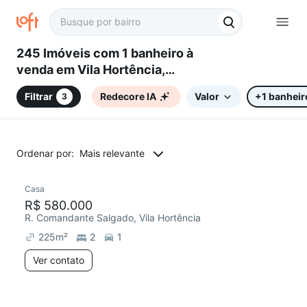
245 Imóveis com 1 banheiro à
venda em Vila Hortência,
Sorocaba, SP
Filtrar
Redecore IA
Valor
+1 banheir
3
Ordenar por:
Mais relevante
Casa
R$ 580.000
R. Comandante Salgado, Vila Hortência
225
m²
2
1
Ver contato