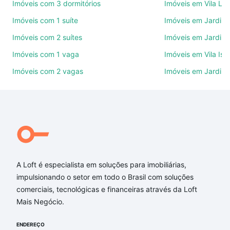
Imóveis com 3 dormitórios
Imóveis em Vila Le
Use barra de busca no topo para pesquisar por
Imóveis com 1 suíte
Imóveis em Jardim 
ruas, bairros e até condomínios favoritos. Você
Imóveis com 2 suítes
Imóveis em Jardim 
também pode usar os filtros como quantidade de
quartos, suítes, com ou sem vaga de garagem para
Imóveis com 1 vaga
Imóveis em Vila Isa
combinar perfeitamente com o preço, metragem e
Imóveis com 2 vagas
Imóveis em Jardim
comodidades, como piscina, academia, salão de
festas ou área verde e encontrar Imóveis com 1
banheiro à venda em Vila Hortência, Sorocaba, SP
ideal para você na Loft.
Qual o preço de Imóveis com 1 banheiro à venda em
Vila Hortência, Sorocaba, SP?
A Loft é especialista em soluções para imobiliárias,
Aqui na Loft temos a oferta ideal para você, com
impulsionando o setor em todo o Brasil com soluções
Imóveis com 1 banheiro à venda em Vila Hortência,
comerciais, tecnológicas e financeiras através da Loft
Sorocaba, SP que custam a partir de R$ 0 e com
Mais Negócio.
nossas opções de financiamento imobiliário as
parcelas podem se adequar ao seu orçamento. Se
ENDEREÇO
ainda tem alguma dúvida dos custos envolvidos no