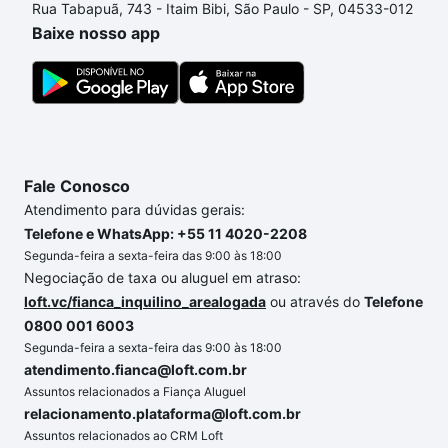
Rua Tabapuã, 743 - Itaim Bibi, São Paulo - SP, 04533-012
processo de compra, veja em nosso portal
quanto
Baixe nosso app
custa comprar um apartamento
e conte com a
gente para comprar o imóvel dos seus sonhos com
segurança e conforto. Loft, com você até as
chaves.
Fale Conosco
Atendimento para dúvidas gerais:
Telefone e WhatsApp: +55 11 4020-2208
Segunda-feira a sexta-feira das 9:00 às 18:00
Negociação de taxa ou aluguel em atraso:
loft.vc/fianca_inquilino_arealogada
ou através do
Telefone
0800 001 6003
Segunda-feira a sexta-feira das 9:00 às 18:00
atendimento.fianca@loft.com.br
Assuntos relacionados a Fiança Aluguel
relacionamento.plataforma@loft.com.br
Assuntos relacionados ao CRM Loft