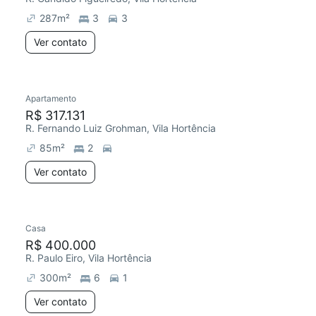
287
m²
3
3
Ver contato
Apartamento
R$ 317.131
R. Fernando Luiz Grohman, Vila Hortência
85
m²
2
Ver contato
Casa
Redecorar
R$ 400.000
R. Paulo Eiro, Vila Hortência
300
m²
6
1
Ver contato