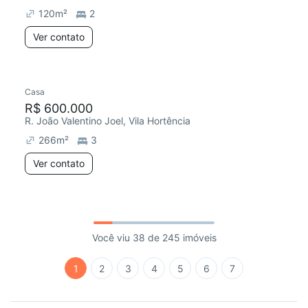
120
m²
2
Ver contato
Casa
R$ 600.000
R. João Valentino Joel, Vila Hortência
266
m²
3
Ver contato
Você viu 38 de 245 imóveis
1
2
3
4
5
6
7