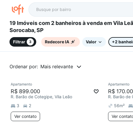
19 Imóveis com 2 banheiros à venda em Vila Leão,
Sorocaba, SP
Filtrar
Redecore IA
Valor
+2 banhei
3
Ordenar por:
Mais relevante
Apartamento
Apartamento
Redecorar
Redecor
R$ 899.000
R$ 170.0
R. Barão de Cotegipe, Vila Leão
R. Barão de 
3
2
56
m²
Ver contato
Ver contat