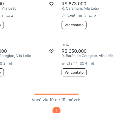
00
R$ 673.000
, Vila Leão
R. Caramuru, Vila Leão
3
4
82
m²
3
2
o
Ver contato
Casa
000
R$ 650.000
Cotegipe, Vila Leão
R. Barão de Cotegipe, Vila Leã
2
212
m²
4
o
Ver contato
Você viu 19 de 19 imóveis
1