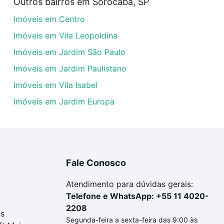
Outros bairros em Sorocaba, SP
uar ao seu orçamento. Se ainda tem alguma dúvida dos cus
Imóveis em Centro
 com a gente para comprar o imóvel dos seus sonhos com s
Imóveis em Vila Leopoldina
Imóveis em Jardim São Paulo
Imóveis em Jardim Paulistano
Imóveis em Vila Isabel
Imóveis em Jardim Europa
Fale Conosco
Atendimento para dúvidas gerais:
Telefone e WhatsApp: +55 11 4020-
2208
es
Segunda-feira a sexta-feira das 9:00 às