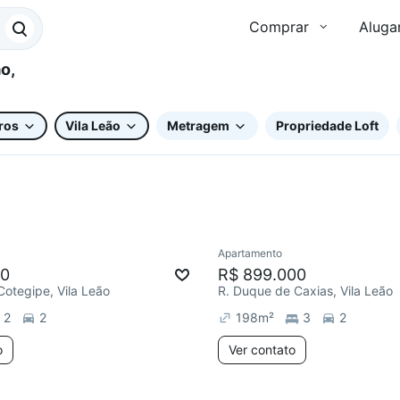
Comprar
Aluga
ros
Vila Leão
Metragem
Propriedade Loft
Apartamento
ar
Chegou este mês
00
R$ 899.000
Cotegipe, Vila Leão
R. Duque de Caxias, Vila Leão
2
2
198
m²
3
2
o
Ver contato