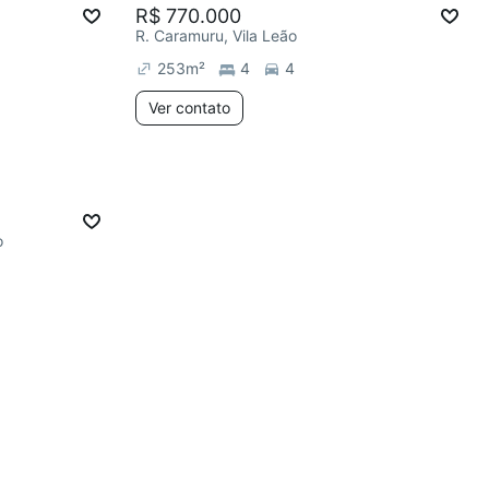
R$ 770.000
R. Caramuru, Vila Leão
253
m²
4
4
Ver contato
o