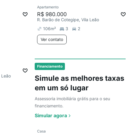
Ver
Apartamento
R$ 980.000
R. Barão de Cotegipe, Vila Leão
106
m²
3
2
Ver contato
Ver
Financiamento
a Leão
Simule as melhores taxas
em um só lugar
Assessoria imobiliária grátis para o seu
financiamento.
Simular agora
Ver
Casa