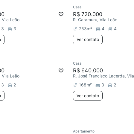
Casa
ar
00
R$ 720.000
, Vila Leão
R. Caramuru, Vila Leão
3
3
253
m²
4
4
o
Ver contato
Casa
ar
Chegou este mês
Chegou há 1 dia
00
R$ 640.000
, Vila Leão
R. José Francisco Lacerda, Vil
3
2
168
m²
3
2
o
Ver contato
Apartamento