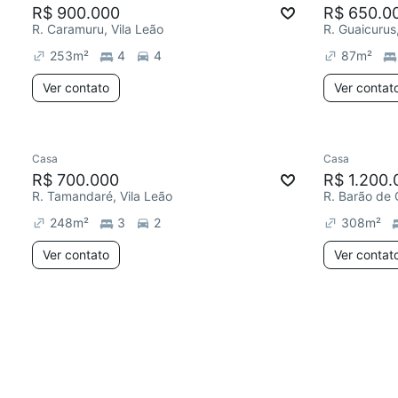
R$ 900.000
R$ 650.0
R. Caramuru, Vila Leão
R. Guaicurus
253
m²
4
4
87
m²
Ver contato
Ver contat
Casa
Casa
R$ 700.000
R$ 1.200.
R. Tamandaré, Vila Leão
R. Barão de 
248
m²
3
2
308
m²
Ver contato
Ver contat