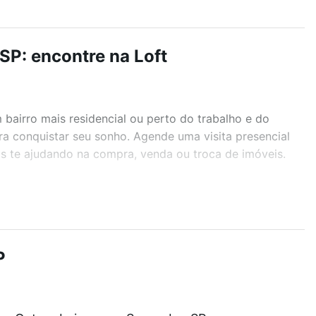
SP: encontre na Loft
airro mais residencial ou perto do trabalho e do
ra conquistar seu sonho. Agende uma visita presencial
as te ajudando na compra, venda ou troca de imóveis.
r os filtros como quantidade de quartos, suítes, com
demia, salão de festas ou área verde e encontrar
P
que custam a partir de R$ 0 e com nossas opções de