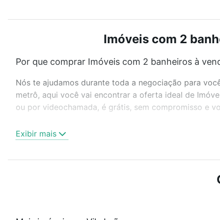
Imóveis com 2 banhe
Por que comprar Imóveis com 2 banheiros à vend
Nós te ajudamos durante toda a negociação para você 
metrô, aqui você vai encontrar a oferta ideal de Imóv
ou por videochamada, é grátis, sem compromisso e voc
Como escolher um imóvel?
Exibir mais
Use barra de busca no topo para pesquisar por ruas, 
ou sem vaga de garagem para combinar perfeitamente 
Imóveis com 2 banheiros à venda em Vila Leão, Soroca
Qual o preço de Imóveis com 2 banheiros à vend
Aqui na Loft temos a oferta ideal para você, com Imó