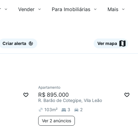
r
Vender
Para Imobiliárias
Mais
Criar alerta
Ver mapa
2 anúncios
Ver
Apartamento
Redecorar
R$ 895.000
R. Barão de Cotegipe, Vila Leão
103
m²
3
2
Ver 2 anúncios