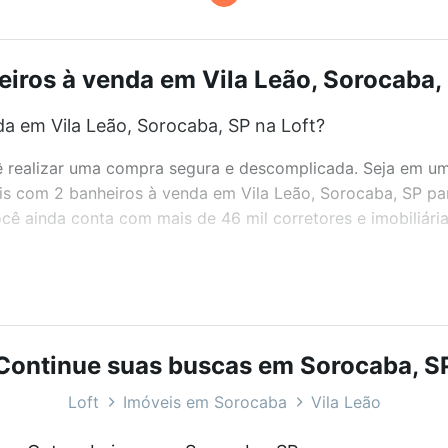
iros à venda em Vila Leão, Sorocaba, 
a em Vila Leão, Sorocaba, SP na Loft?
realizar uma compra segura e descomplicada. Seja em um b
eis com 2 banheiros à venda em Vila Leão, Sorocaba, SP pa
ê ainda conta com mais de 46 mil corretores e imobiliári
bairros e até condomínios favoritos. Você também pode usa
com o preço, metragem e comodidades, como piscina, aca
ba, SP ideal para você na Loft.
Continue suas buscas em Sorocaba, S
a em Vila Leão, Sorocaba, SP?
Loft
Imóveis em Sorocaba
Vila Leão
veis com 2 banheiros à venda em Vila Leão, Sorocaba, SP 