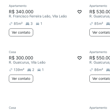
Apartamento
Apartamento
Redecor
R$ 340.000
R$ 530.0
R. Francisco Ferreira Leão, Vila Leão
R. Guaicurus
85
m²
3
1
85
m²
Ver contato
Ver contat
Casa
Apartamento
Redecor
R$ 300.000
R$ 550.0
R. Guaicurus, Vila Leão
R. Guaicurus
139
m²
2
1
86
m²
Ver contato
Ver contat
Casa
Apartamento
Redecorar
Chegou este mês