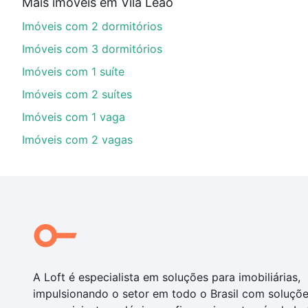
Mais imóveis em Vila Leão
financiamento imobiliário as parcelas podem se adeq
Imóveis com 2 dormitórios
portal
quanto custa comprar um apartamento
e conte
Imóveis com 3 dormitórios
Imóveis com 1 suíte
Imóveis com 2 suítes
Imóveis com 1 vaga
Imóveis com 2 vagas
A Loft é especialista em soluções para imobiliárias,
impulsionando o setor em todo o Brasil com soluçõ