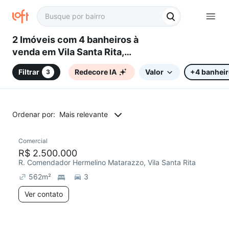
2 Imóveis com 4 banheiros à
venda em Vila Santa Rita,
Sorocaba, SP
Filtrar
Redecore IA
Valor
+4 banhei
3
Ordenar por:
Mais relevante
Comercial
R$ 2.500.000
R. Comendador Hermelino Matarazzo, Vila Santa Rita
562
m²
3
Ver contato