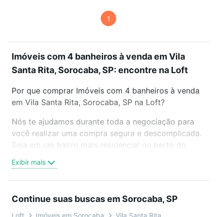
1
Imóveis com 4 banheiros à venda em Vila
Santa Rita, Sorocaba, SP: encontre na Loft
Por que comprar Imóveis com 4 banheiros à venda
em Vila Santa Rita, Sorocaba, SP na Loft?
Nós te ajudamos durante toda a negociação para
você realizar uma compra segura e descomplicada.
Seja em um bairro mais residencial ou perto do
trabalho e do metrô, aqui você vai encontrar a
Exibir mais
oferta ideal de Imóveis com 4 banheiros à venda em
Vila Santa Rita, Sorocaba, SP para conquistar seu
sonho. Agende uma visita presencial ou por
Continue suas buscas em Sorocaba, SP
videochamada, é grátis, sem compromisso e você
ainda conta com mais de 46 mil corretores e
Loft
Imóveis em Sorocaba
Vila Santa Rita