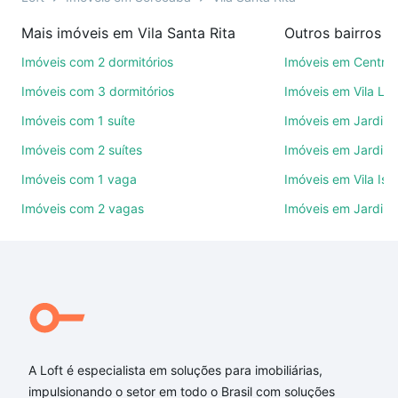
imobiliárias te ajudando na compra, venda ou troca
Mais imóveis em Vila Santa Rita
Outros bairros 
de imóveis.
Imóveis com 2 dormitórios
Imóveis em Centro
Como escolher um imóvel?
Imóveis com 3 dormitórios
Imóveis em Vila Le
Use barra de busca no topo para pesquisar por
Imóveis com 1 suíte
Imóveis em Jardim 
ruas, bairros e até condomínios favoritos. Você
Imóveis com 2 suítes
Imóveis em Jardim 
também pode usar os filtros como quantidade de
quartos, suítes, com ou sem vaga de garagem para
Imóveis com 1 vaga
Imóveis em Vila Isa
combinar perfeitamente com o preço, metragem e
Imóveis com 2 vagas
Imóveis em Jardim
comodidades, como piscina, academia, salão de
festas ou área verde e encontrar Imóveis com 4
banheiros à venda em Vila Santa Rita, Sorocaba, SP
ideal para você na Loft.
Qual o preço de Imóveis com 4 banheiros à venda
em Vila Santa Rita, Sorocaba, SP?
A Loft é especialista em soluções para imobiliárias,
Aqui na Loft temos a oferta ideal para você, com
impulsionando o setor em todo o Brasil com soluções
Imóveis com 4 banheiros à venda em Vila Santa