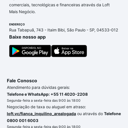
comerciais, tecnológicas e financeiras através da Loft
Rita, Sorocaba, SP que custam a partir de R$ 0 e
Mais Negócio.
com nossas opções de financiamento imobiliário as
parcelas podem se adequar ao seu orçamento. Se
ENDEREÇO
ainda tem alguma dúvida dos custos envolvidos no
Rua Tabapuã, 743 - Itaim Bibi, São Paulo - SP, 04533-012
processo de compra, veja em nosso portal
quanto
Baixe nosso app
custa comprar um apartamento
e conte com a
gente para comprar o imóvel dos seus sonhos com
segurança e conforto. Loft, com você até as
chaves.
Fale Conosco
Atendimento para dúvidas gerais:
Telefone e WhatsApp: +55 11 4020-2208
Segunda-feira a sexta-feira das 9:00 às 18:00
Negociação de taxa ou aluguel em atraso:
loft.vc/fianca_inquilino_arealogada
ou através do
Telefone
0800 001 6003
Segunda-feira a sexta-feira das 9:00 às 18:00