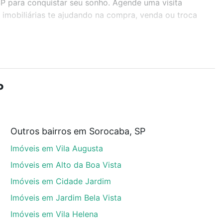
SP para conquistar seu sonho. Agende uma visita
imobiliárias te ajudando na compra, venda ou troca
r os filtros como quantidade de quartos, suítes, com
demia, salão de festas ou área verde e encontrar
P
Outros bairros em Sorocaba, SP
, SP que custam a partir de R$ 0 e com nossas opções
Imóveis em Vila Augusta
custos envolvidos no processo de compra, veja em
s com segurança e conforto. Loft, com você até as
Imóveis em Alto da Boa Vista
Imóveis em Cidade Jardim
Imóveis em Jardim Bela Vista
Imóveis em Vila Helena