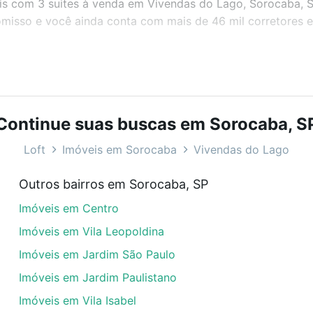
veis com 3 suites à venda em Vivendas do Lago, Sorocaba, 
misso e você ainda conta com mais de 46 mil corretores e 
bairros e até condomínios favoritos. Você também pode usa
com o preço, metragem e comodidades, como piscina, aca
Continue suas buscas em Sorocaba, S
rocaba, SP ideal para você na Loft.
Loft
Imóveis em Sorocaba
Vivendas do Lago
m Vivendas do Lago, Sorocaba, SP?
Outros bairros em Sorocaba, SP
óveis com 3 suites à venda em Vivendas do Lago, Sorocaba
Imóveis em Centro
dequar ao seu orçamento. Se ainda tem alguma dúvida dos 
 conte com a gente para comprar o imóvel dos seus sonho
Imóveis em Vila Leopoldina
Imóveis em Jardim São Paulo
Imóveis em Jardim Paulistano
Imóveis em Vila Isabel