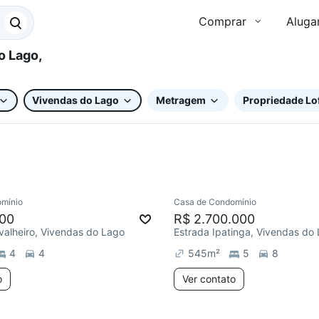
Comprar
Aluga
Vivendas do Lago
Metragem
Propriedade Lo
mínio
Casa de Condomínio
ar
000
R$ 2.700.000
valheiro, Vivendas do Lago
Estrada Ipatinga, Vivendas do
4
4
545
m²
5
8
o
Ver contato