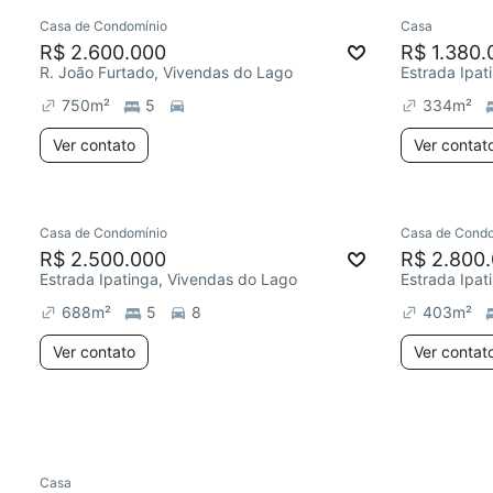
Casa de Condomínio
Casa
Chegou há 5 dias
Redecor
R$ 2.600.000
R$ 1.380.
R. João Furtado, Vivendas do Lago
Estrada Ipat
750
m²
5
334
m²
Ver contato
Ver contat
Casa de Condomínio
Casa de Condo
Redecorar
R$ 2.500.000
R$ 2.800
Estrada Ipatinga, Vivendas do Lago
Estrada Ipat
688
m²
5
8
403
m²
Ver contato
Ver contat
Casa