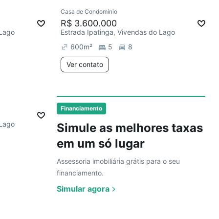
Ver
Casa de Condomínio
R$ 3.600.000
 Lago
Estrada Ipatinga, Vivendas do Lago
600
m²
5
8
Ver contato
Ver
Financiamento
 Lago
Simule as melhores taxas
em um só lugar
Assessoria imobiliária grátis para o seu
financiamento.
Simular agora
Ver