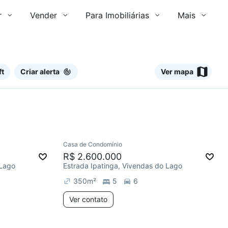
r
Vender
Para Imobiliárias
Mais
ft
Criar alerta
Ver mapa
Ver
Casa de Condomínio
R$ 2.600.000
 Lago
Estrada Ipatinga, Vivendas do Lago
350
m²
5
6
Ver contato