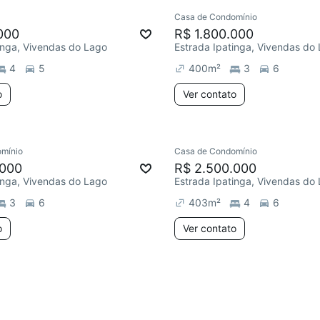
Casa de Condomínio
ar
Chegou este mês
Redecorar
000
R$ 1.800.000
inga, Vivendas do Lago
Estrada Ipatinga, Vivendas do
4
5
400
m²
3
6
o
Ver contato
mínio
Casa de Condomínio
Redecorar
.000
R$ 2.500.000
inga, Vivendas do Lago
Estrada Ipatinga, Vivendas do
3
6
403
m²
4
6
o
Ver contato