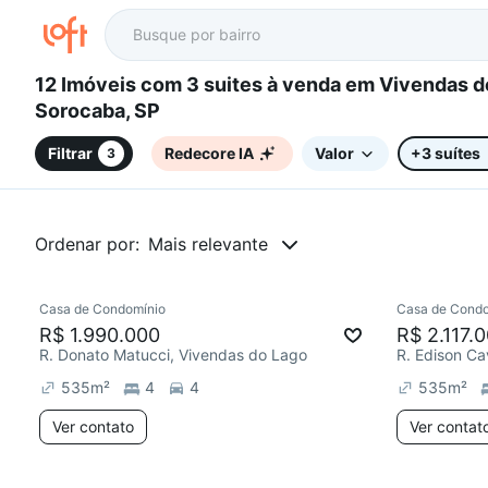
12 Imóveis com 3 suites à venda em Vivendas do Lago,
Sorocaba, SP
Filtrar
Redecore IA
Valor
+3 suítes
3
Ordenar por:
Mais relevante
Casa de Condomínio
Casa de Condo
Redecorar
Redecor
R$ 1.990.000
R$ 2.117.
R. Donato Matucci, Vivendas do Lago
R. Edison Ca
535
m²
4
4
535
m²
Ver contato
Ver contat