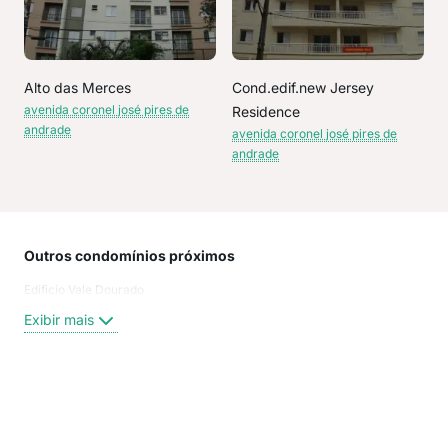
Alto das Merces
Cond.edif.new Jersey
avenida coronel josé pires de
Residence
andrade
avenida coronel josé pires de
andrade
Outros condomínios próximos
Rua
Edificio Vale Dourado
Rua 
Rua 
Exibir mais
rua 
Rua
Rua
Orla
Exi
rua