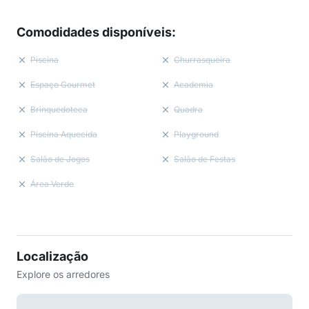
Comodidades disponíveis
:
Piscina
Churrasqueira
Espaço Gourmet
Academia
Brinquedoteca
Quadra
Piscina Aquecida
Playground
Salão de Jogos
Salão de Festas
Área Verde
Localização
Explore os arredores