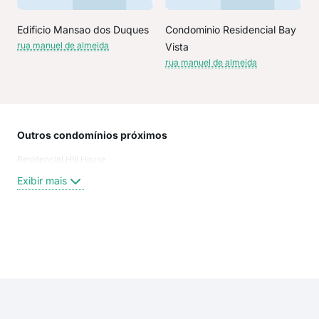
Edificio Mansao dos Duques
Condominio Residencial Bay
rua manuel de almeida
Vista
rua manuel de almeida
Outros condomínios próximos
Rua
Residencial Hill House
Rua
Pra
Exibir mais
Man
Rua
Praç
Rua 
Exi
Rua
Man
rua 
rua