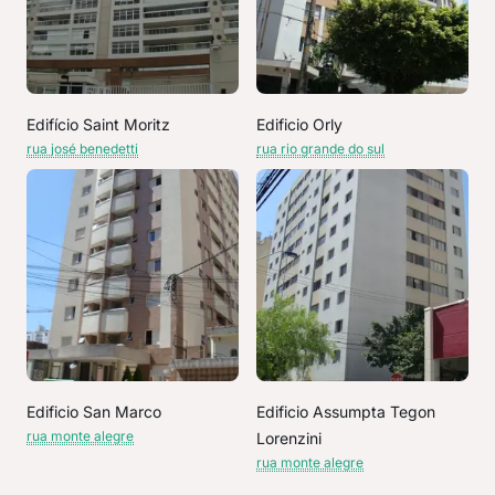
Edifício Saint Moritz
Edificio Orly
rua josé benedetti
rua rio grande do sul
Edificio San Marco
Edificio Assumpta Tegon
rua monte alegre
Lorenzini
rua monte alegre