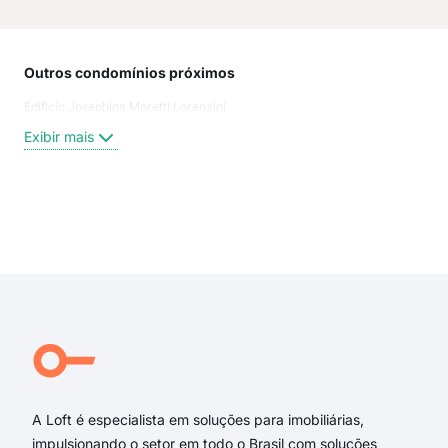
Outros condomínios próximos
Rua
Edificio Josephina Moretti Lorenzini
Mon
Rio 
Exibir mais
trav
rua
rua 
rua 
Exi
rua 
rua
Rua
Rua
Rua 
Rua 
A Loft é especialista em soluções para imobiliárias,
impulsionando o setor em todo o Brasil com soluções