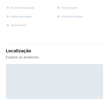
Piscina Aquecida
Playground
Salão de Jogos
Salão de Festas
Área Verde
Localização
Explore os arredores