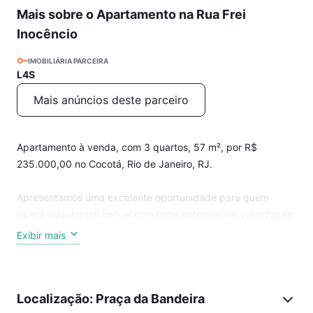
Mais sobre o Apartamento na Rua Frei
Inocêncio
IMOBILIÁRIA PARCEIRA
L4S
Mais anúncios deste parceiro
Apartamento à venda, com 3 quartos, 57 m², por R$
235.000,00 no Cocotá, Rio de Janeiro, RJ.
Apresentamos uma excelente oportunidade para quem
busca adquirir um imóvel com forte potencial de valorização
e alta liquidez no mercado de locação. Este apartamento de
Exibir mais
57 m², com 3 quartos, está localizado no bairro do Cocotá,
um dos pontos mais tradicionais e bem posicionados da Ilha
do Governador, no Rio de Janeiro. Inserido em um
Localização: Praça da Bandeira
condomínio simples e organizado, o imóvel reúne