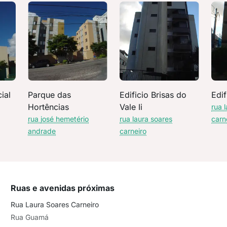
ial
Parque das
Edificio Brisas do
Edif
Hortências
Vale Ii
rua 
rua josé hemetério
rua laura soares
carn
andrade
carneiro
Ruas e avenidas próximas
Rua Laura Soares Carneiro
Rua Guamá