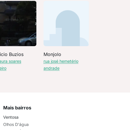
icio Buzios
Monjolo
laura soares
rua josé hemetério
eiro
andrade
Mais bairros
Ventosa
Olhos D'água