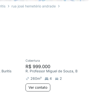
itis
rua josé hemetério andrade
Cobertura
Apartame
R$ 999.000
R$ 550
Buritis
R. Professor Miguel de Souza, Buritis
R. Engenh
260
m²
4
2
95
m²
Ver contato
Ver co