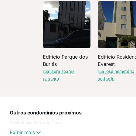
Edificio Parque dos
Edificio Residenc
Buritis
Everest
rua laura soares
rua josé hemetério
carneiro
andrade
Outros condomínios próximos
Residencial Serra do Curral
Exibir mais