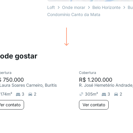
Loft
Onde morar
Belo Horizonte
Bur
Condomínio Canto da Mata
pode gostar
bertura
Cobertura
$ 750.000
R$ 1.200.000
 Laura Soares Carneiro, Buritis
R. José Hemetério Andrade, 
174
m²
3
2
305
m²
3
2
er contato
Ver contato