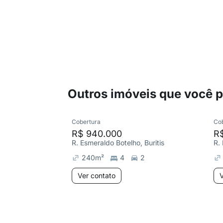
Outros imóveis que você 
Cobertura
Co
R$ 940.000
R
R. Esmeraldo Botelho, Buritis
R.
240
m²
4
2
Ver contato
V