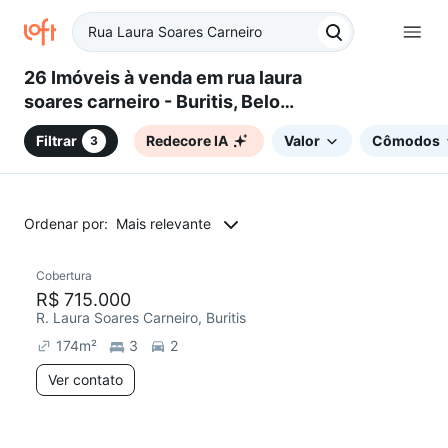
26 Imóveis à venda em rua laura
soares carneiro - Buritis, Belo
Horizonte, MG
Filtrar
Redecore IA
Valor
Cômodos
3
Ordenar por:
Mais relevante
Cobertura
Redecorar
Chegou há 3 dias
R$ 715.000
R. Laura Soares Carneiro, Buritis
174
m²
3
2
Ver contato