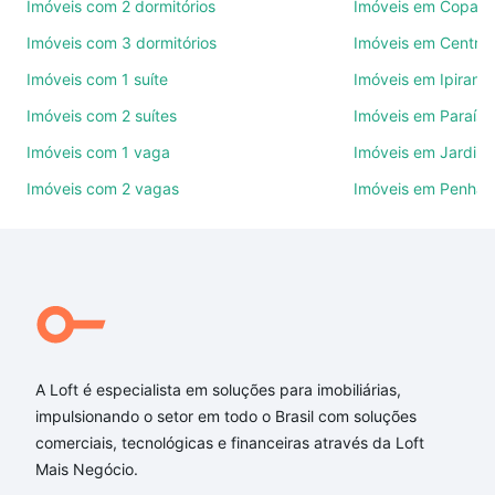
de imóveis.
Imóveis com 2 dormitórios
Imóveis em Copac
Imóveis com 3 dormitórios
Imóveis em Centro
Como escolher um imóvel?
Imóveis com 1 suíte
Imóveis em Ipirang
Use barra de busca no topo para pesquisar por
Imóveis com 2 suítes
Imóveis em Paraíso
ruas, bairros e até condomínios favoritos. Você
também pode usar os filtros como quantidade de
Imóveis com 1 vaga
Imóveis em Jardim
quartos, suítes, com ou sem vaga de garagem para
Imóveis com 2 vagas
Imóveis em Penha
combinar perfeitamente com o preço, metragem e
comodidades, como piscina, academia, salão de
festas ou área verde e encontrar Imóveis à venda
em rua laura soares carneiro - Buritis, Belo
Horizonte, MG ideal para você na Loft.
Qual o preço de Imóveis à venda em rua laura
soares carneiro - Buritis, Belo Horizonte, MG?
A Loft é especialista em soluções para imobiliárias,
impulsionando o setor em todo o Brasil com soluções
Aqui na Loft temos a oferta ideal para você, com
comerciais, tecnológicas e financeiras através da Loft
Imóveis à venda em rua laura soares carneiro -
Mais Negócio.
Buritis, Belo Horizonte, MG que custam a partir de