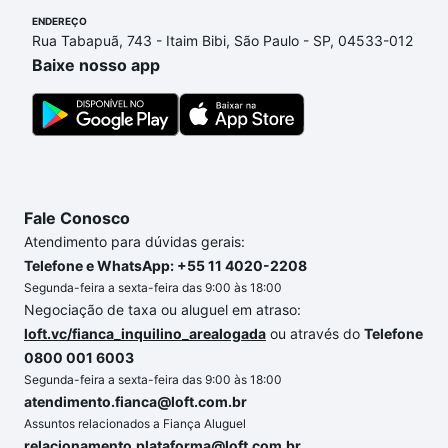
R$ 0 e com nossas opções de financiamento
ENDEREÇO
imobiliário as parcelas podem se adequar ao seu
Rua Tabapuã, 743 - Itaim Bibi, São Paulo - SP, 04533-012
orçamento. Se ainda tem alguma dúvida dos custos
Baixe nosso app
envolvidos no processo de compra, veja em nosso
portal
quanto custa comprar um apartamento
e
conte com a gente para comprar o imóvel dos seus
sonhos com segurança e conforto. Loft, com você
até as chaves.
Fale Conosco
Atendimento para dúvidas gerais:
Telefone e WhatsApp: +55 11 4020-2208
Segunda-feira a sexta-feira das 9:00 às 18:00
Negociação de taxa ou aluguel em atraso:
loft.vc/fianca_inquilino_arealogada
ou através do
Telefone
0800 001 6003
Segunda-feira a sexta-feira das 9:00 às 18:00
atendimento.fianca@loft.com.br
Assuntos relacionados a Fiança Aluguel
relacionamento.plataforma@loft.com.br