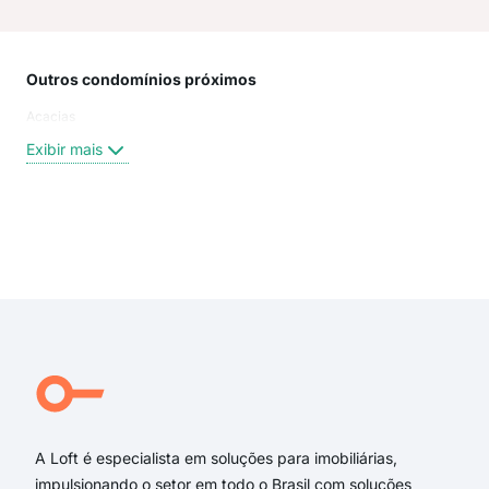
Outros condomínios próximos
Rua
Acacias
Rua 
Rua 
Exibir mais
Rua
Rua 
Rua
Rua
Exi
rua
rua 
rua 
rua
rua 
rua
A Loft é especialista em soluções para imobiliárias,
impulsionando o setor em todo o Brasil com soluções