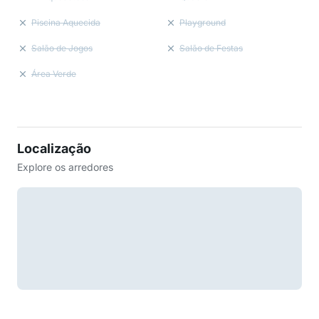
Piscina Aquecida
Playground
Salão de Jogos
Salão de Festas
Área Verde
Localização
Explore os arredores