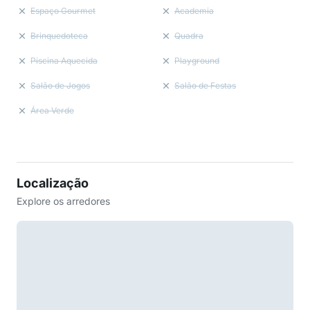
Espaço Gourmet
Academia
Brinquedoteca
Quadra
Piscina Aquecida
Playground
Salão de Jogos
Salão de Festas
Área Verde
Localização
Explore os arredores