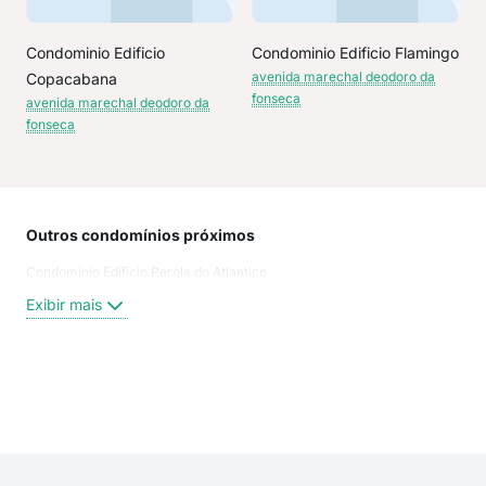
Condominio Edificio
Condominio Edificio Flamingo
avenida marechal deodoro da
Copacabana
fonseca
avenida marechal deodoro da
fonseca
Outros condomínios próximos
Rua
Condominio Edificio Perola do Atlantico
Méx
Ave
Exibir mais
rua 
Leo
rua 
rua 
Exi
rua 
rua 
rua 