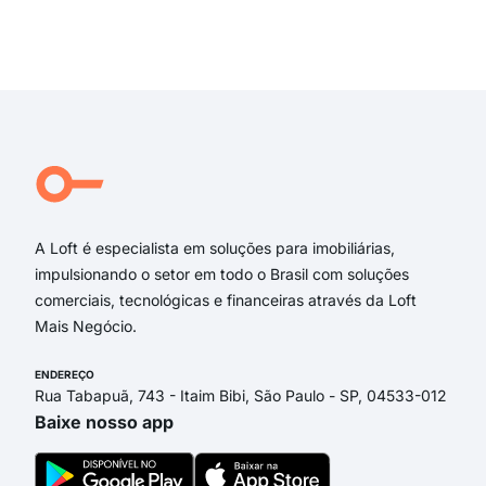
rua 
Rua
Exi
Rua
rua
Ant
R L
Tim
Lam
A Loft é especialista em soluções para imobiliárias,
impulsionando o setor em todo o Brasil com soluções
comerciais, tecnológicas e financeiras através da Loft
Mais Negócio.
ENDEREÇO
Rua Tabapuã, 743 - Itaim Bibi, São Paulo - SP, 04533-012
Baixe nosso app