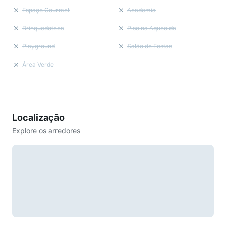
Espaço Gourmet
Academia
Brinquedoteca
Piscina Aquecida
Playground
Salão de Festas
Área Verde
Localização
Explore os arredores