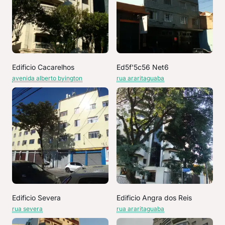
Edificio Cacarelhos
Ed5f'5c56 Net6
avenida alberto byington
rua araritaguaba
Edificio Severa
Edificio Angra dos Reis
rua severa
rua araritaguaba