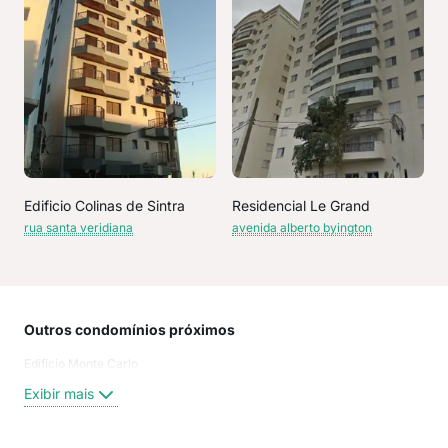
Edificio Colinas de Sintra
Residencial Le Grand
rua santa veridiana
avenida alberto byington
Outros condomínios próximos
Rua
Edifício Monte Carlo
rua
Rua
Exibir mais
Rua
Sev