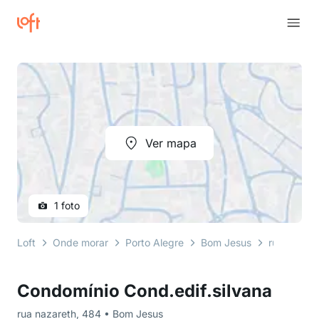
Ver mapa
1 foto
Loft
Onde morar
Porto Alegre
Bom Jesus
rua nazare
Condomínio Cond.edif.silvana
rua nazareth, 484 • Bom Jesus