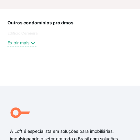
Outros condomínios próximos
Rua
Edificio Cerejeira
Rua
Rua
Exibir mais
Rua
Sant
Rua
Rua 
Exi
rua
rua 
Rua
da 
Luiz
Rua 
A Loft é especialista em soluções para imobiliárias,
impulsionando o setor em todo o Brasil com soluções