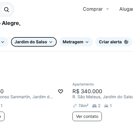
Comprar
Aluga
Jardim do Salso
Metragem
Criar alerta
Apartamento
ar
Redecorar
00
R$ 340.000
R. Doutor Affonso Sanmartin, Jardim do Salso
R. São Mateus, Jardim do Sals
1
74
m²
2
1
o
Ver contato