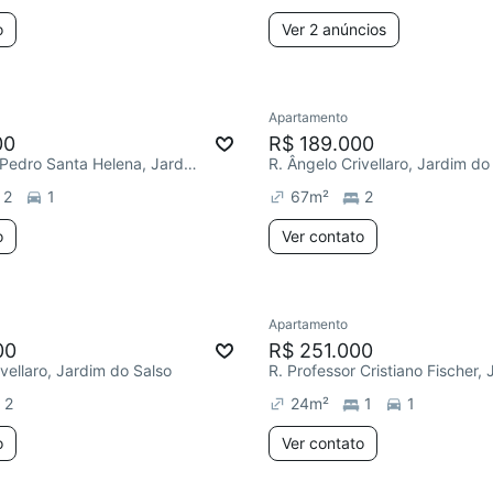
o
Ver 2 anúncios
Apartamento
00
R$ 189.000
R. Professor Pedro Santa Helena, Jardim do Salso
R. Ângelo Crivellaro, Jardim do
2
1
67
m²
2
o
Ver contato
Apartamento
00
R$ 251.000
ivellaro, Jardim do Salso
2
24
m²
1
1
o
Ver contato