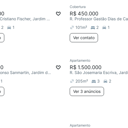
Cobertura
ar
Chegou este mês
00
R$ 450.000
R. Professor Cristiano Fischer, Jardim do Salso
2
1
101
m²
2
1
o
Ver contato
Apartamento
ar
Chegou este mês
Redecorar
Chegou este 
00
R$ 1.500.000
R. Doutor Affonso Sanmartin, Jardim do Salso
1
205
m²
3
2
o
Ver 3 anúncios
Apartamento