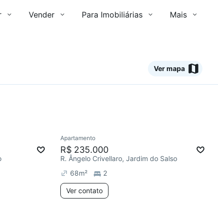
r
Vender
Para Imobiliárias
Mais
Ver mapa
Ver
Apartamento
Redecorar
R$ 235.000
o
R. Ângelo Crivellaro, Jardim do Salso
68
m²
2
Ver contato