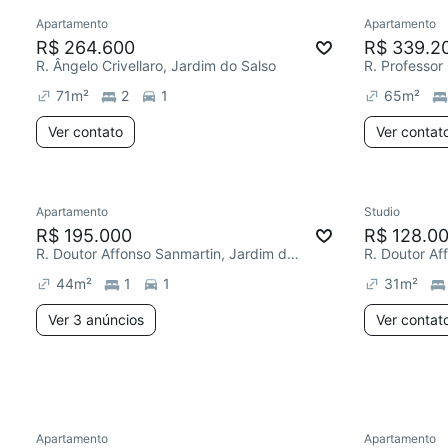
Apartamento
Apartamento
Redecorar
Redecor
R$ 264.600
R$ 339.2
R. Ângelo Crivellaro, Jardim do Salso
71
m²
2
1
65
m²
Ver contato
Ver contat
3 anúncios
Apartamento
Studio
Redecorar
Chegou este mês
Redecor
R$ 195.000
R$ 128.0
R. Doutor Affonso Sanmartin, Jardim do Salso
44
m²
1
1
31
m²
Ver 3 anúncios
Ver contat
Apartamento
Apartamento
Redecorar