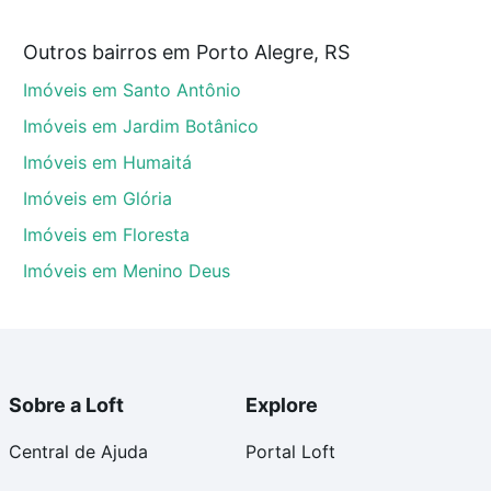
stam a partir de R$ 0 e com nossas opções de
Outros bairros em Porto Alegre, RS
tos envolvidos no processo de compra, veja em nosso
Imóveis em Santo Antônio
egurança e conforto. Loft, com você até as chaves.
Imóveis em Jardim Botânico
Imóveis em Humaitá
Imóveis em Glória
Imóveis em Floresta
Imóveis em Menino Deus
Sobre a Loft
Explore
Central de Ajuda
Portal Loft