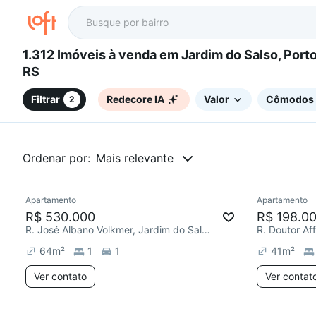
1.312 Imóveis à venda em Jardim do Salso, Porto Alegre,
RS
Filtrar
Redecore IA
Valor
Cômodos
2
Ordenar por:
Mais relevante
Apartamento
Apartamento
Redecorar
Redecor
R$ 530.000
R$ 198.0
R. José Albano Volkmer, Jardim do Salso
64
m²
1
1
41
m²
Ver contato
Ver contat