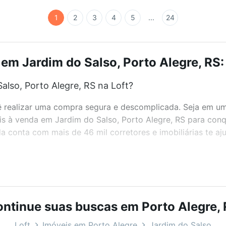
1
2
3
4
5
...
24
em Jardim do Salso, Porto Alegre, RS:
lso, Porto Alegre, RS na Loft?
realizar uma compra segura e descomplicada. Seja em um b
eis à venda em Jardim do Salso, Porto Alegre, RS para conq
 conta com mais de 46 mil corretores e imobiliárias te a
bairros e até condomínios favoritos. Você também pode usa
com o preço, metragem e comodidades, como piscina, aca
ideal para você na Loft.
ntinue suas buscas em Porto Alegre,
lso, Porto Alegre, RS?
Loft
Imóveis em Porto Alegre
Jardim do Salso