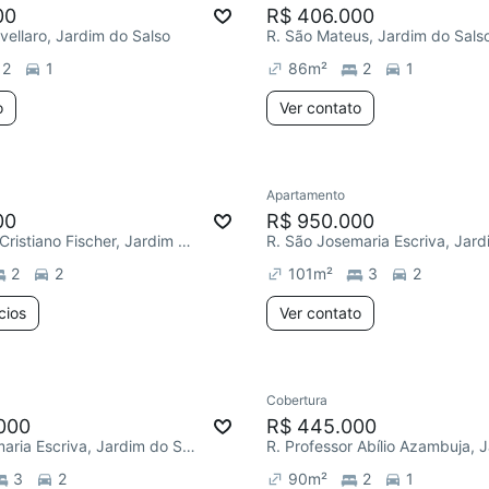
00
R$ 406.000
ivellaro, Jardim do Salso
R. São Mateus, Jardim do Sals
2
1
86
m²
2
1
o
Ver contato
Apartamento
00
R$ 950.000
R. Professor Cristiano Fischer, Jardim do Salso
2
2
101
m²
3
2
cios
Ver contato
Cobertura
000
R$ 445.000
R. São Josemaria Escriva, Jardim do Salso
3
2
90
m²
2
1