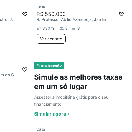
Ver
Casa
Redecorar
R$ 550.000
R. Professor Gastão Dias de Castro, Jardim do Salso
R. Professor Abílio Azambuja, Jardim do Salso
330
m²
3
3
Ver contato
3 anúncios
mês
Financiamento
R. São Josemaria Escriva, Jardim do Salso
Simule as melhores taxas
em um só lugar
Assessoria imobiliária grátis para o seu
financiamento.
Simular agora
Ver
Casa