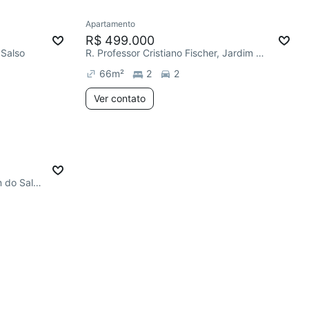
Apartamento
R$ 499.000
 Salso
R. Professor Cristiano Fischer, Jardim do Salso
66
m²
2
2
Ver contato
R. Luiz Carlos S. Corrêa, Jardim do Salso