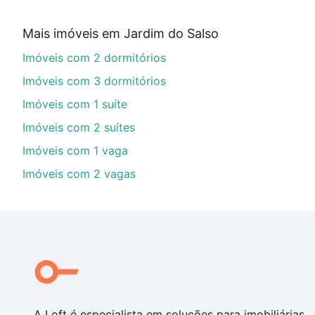
Aqui na Loft temos a oferta ideal para você, com Imó
Mais imóveis em Jardim do Salso
financiamento imobiliário as parcelas podem se adeq
Imóveis com 2 dormitórios
portal
quanto custa comprar um apartamento
e conte
Imóveis com 3 dormitórios
Imóveis com 1 suíte
Imóveis com 2 suítes
Imóveis com 1 vaga
Imóveis com 2 vagas
A Loft é especialista em soluções para imobiliárias,