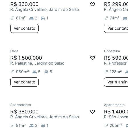
R$ 360.000
R$ 299.0
R. Ângelo Crivellaro, Jardim do Salso
R. Ângelo Cr
81
m²
2
1
74
m²
Ver contato
Ver contat
Casa
Cobertura
R$ 1.500.000
R$ 599.0
R. Palestina, Jardim do Salso
980
m²
5
8
128
m²
Ver contato
Ver 4 anún
Apartamento
Apartamento
R$ 380.000
R$ 1.400.
R. Ângelo Crivellaro, Jardim do Salso
81
m²
3
1
205
m²