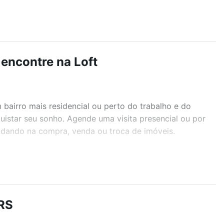
 encontre na Loft
airro mais residencial ou perto do trabalho e do
uistar seu sonho. Agende uma visita presencial ou por
judando na compra, venda ou troca de imóveis.
r os filtros como quantidade de quartos, suítes, com
demia, salão de festas ou área verde e encontrar
 RS