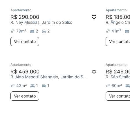
Apartamento
Apartamento
R$ 290.000
R$ 185.0
R. Ney Messias, Jardim do Salso
R. Ângelo Cr
79
m²
2
2
41
m²
Ver contato
Ver contat
Apartamento
Apartamento
R$ 459.000
R$ 249.9
R. Aldo Menotti Sirangelo, Jardim do Salso
R. São Simão
43
m²
1
1
60
m²
Ver contato
Ver contat