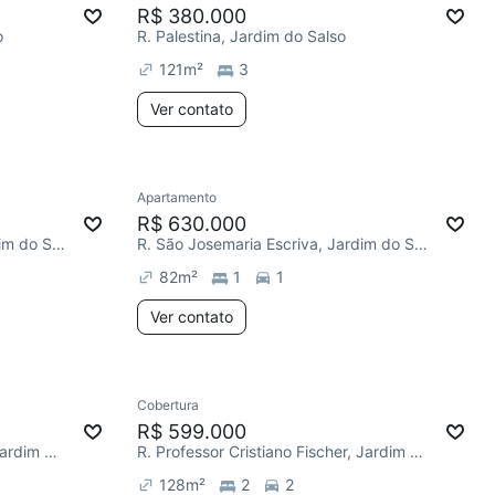
R$ 380.000
o
R. Palestina, Jardim do Salso
121
m²
3
Ver contato
Apartamento
R$ 630.000
R. São Josemaria Escriva, Jardim do Salso
R. São Josemaria Escriva, Jardim do Salso
82
m²
1
1
Ver contato
Cobertura
R$ 599.000
R. Professor Abílio Azambuja, Jardim do Salso
R. Professor Cristiano Fischer, Jardim do Salso
128
m²
2
2