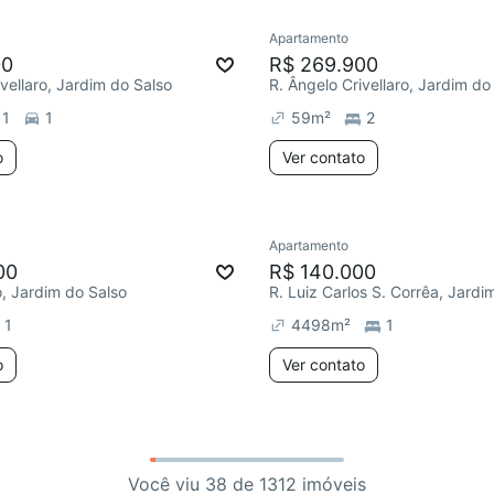
Apartamento
00
R$ 269.900
ivellaro, Jardim do Salso
R. Ângelo Crivellaro, Jardim do
1
1
59
m²
2
o
Ver contato
Apartamento
00
R$ 140.000
, Jardim do Salso
1
4498
m²
1
o
Ver contato
Você viu 38 de 1312 imóveis