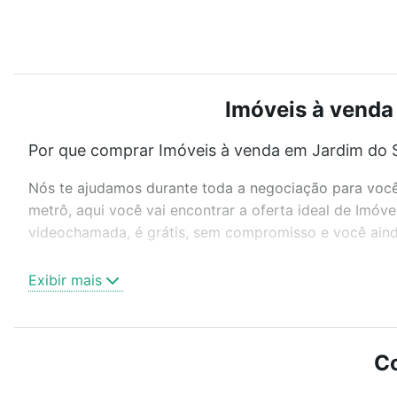
Imóveis à venda 
Por que comprar Imóveis à venda em Jardim do Sa
Nós te ajudamos durante toda a negociação para você 
metrô, aqui você vai encontrar a oferta ideal de Imóv
videochamada, é grátis, sem compromisso e você ainda
Como escolher um imóvel?
Exibir mais
Use barra de busca no topo para pesquisar por ruas, 
ou sem vaga de garagem para combinar perfeitamente 
Imóveis à venda em Jardim do Salso, Porto Alegre, RS 
Co
Qual o preço de Imóveis à venda em Jardim do Sa