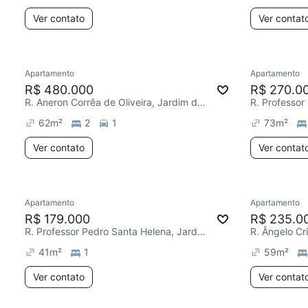
Ver contato
Ver contat
Apartamento
Apartamento
R$ 480.000
R$ 270.0
R. Aneron Corrêa de Oliveira, Jardim do Salso
62
m²
2
1
73
m²
Ver contato
Ver contat
Apartamento
Apartamento
R$ 179.000
R$ 235.0
R. Professor Pedro Santa Helena, Jardim do Salso
R. Ângelo Cr
41
m²
1
59
m²
Ver contato
Ver contat