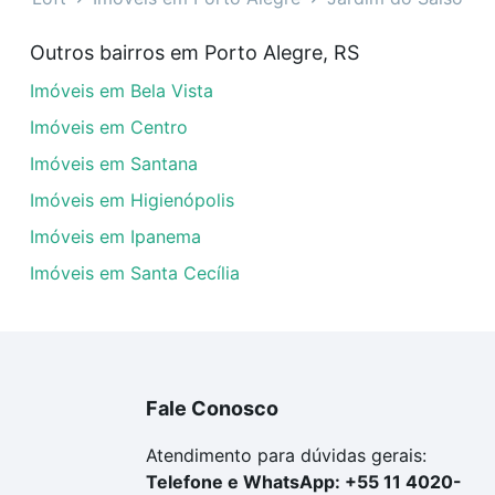
veis à venda em Jardim do Salso, Porto Alegre, RS que cu
Outros bairros em Porto Alegre, RS
uar ao seu orçamento. Se ainda tem alguma dúvida dos cus
Imóveis em Bela Vista
 com a gente para comprar o imóvel dos seus sonhos com s
Imóveis em Centro
Imóveis em Santana
Imóveis em Higienópolis
Imóveis em Ipanema
Imóveis em Santa Cecília
Fale Conosco
Atendimento para dúvidas gerais:
Telefone e WhatsApp: +55 11 4020-