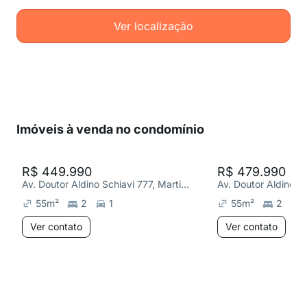
Ver localização
Imóveis à venda no condomínio
R$ 449.990
R$ 479.990
Av. Doutor Aldino Schiavi 777, Martim de Sá
55
m²
2
1
55
m²
2
Ver contato
Ver contato