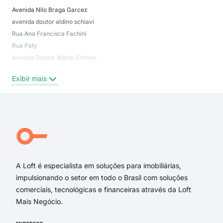
Avenida Nilo Braga Garcez
Jar
avenida doutor aldino schiavi
não
Rua Ana Francisca Fachini
Mar
Rua Paty
Jard
Avenida Doutor Aldino Schiavi
Lot
Praça Antônio Fachini
Jar
Exibir mais
Exi
Rua Poá
Rua Caúna
Rua Alexandre de Souza Freire
Rua Leonor de Morais Lyria
Rua Pitangueiras
Travessa Regiana
A Loft é especialista em soluções para imobiliárias,
impulsionando o setor em todo o Brasil com soluções
comerciais, tecnológicas e financeiras através da Loft
Mais Negócio.