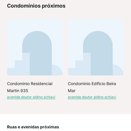
Condomínios próximos
Condominio Residencial
Condominio Edificio Beira
Martin 935
Mar
avenida doutor aldino schiavi
avenida doutor aldino schiavi
Ruas e avenidas próximas
Mai