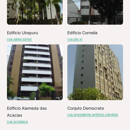
Edificio Uirapuru
Edificio Cornelia
rua sales júnior
rua pio xi
Edificio Alameda das
Conjuto Democrata
rua presidente antônio cândido
Acacias
rua acopiara