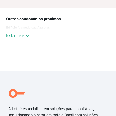
Outros condomínios próximos
Rua
Edificio Alameda das Azaleias
Rua
Rua 
Exibir mais
RUA
Rua
Rua
Rua
Exi
Rua 
rua 
rua 
RUA
Rua
Rua
A Loft é especialista em soluções para imobiliárias,
impulsionando o setor em todo o Brasil com soluções