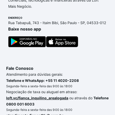
comerciais, tecnológicas e financeiras através da Loft
dúvida dos custos envolvidos no processo de
Mais Negócio.
compra, veja em nosso portal
quanto custa comprar
um apartamento
e conte com a gente para comprar
ENDEREÇO
o imóvel dos seus sonhos com segurança e
Rua Tabapuã, 743 - Itaim Bibi, São Paulo - SP, 04533-012
conforto. Loft, com você até as chaves.
Baixe nosso app
Fale Conosco
Atendimento para dúvidas gerais:
Telefone e WhatsApp: +55 11 4020-2208
Segunda-feira a sexta-feira das 9:00 às 18:00
Negociação de taxa ou aluguel em atraso:
loft.vc/fianca_inquilino_arealogada
ou através do
Telefone
0800 001 6003
Segunda-feira a sexta-feira das 9:00 às 18:00