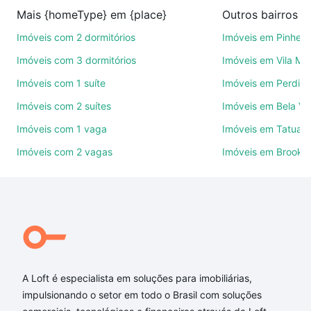
venda ou troca de imóveis.
Mais {homeType} em {place}
Outros bairros e
Como escolher um imóvel?
Imóveis com 2 dormitórios
Imóveis em Pinheir
Use barra de busca no topo para pesquisar por
Imóveis com 3 dormitórios
Imóveis em Vila Ma
ruas, bairros e até condomínios favoritos. Você
Imóveis com 1 suíte
Imóveis em Perdize
também pode usar os filtros como quantidade de
Imóveis com 2 suítes
Imóveis em Bela Vi
quartos, suítes, com ou sem vaga de garagem para
combinar perfeitamente com o preço, metragem e
Imóveis com 1 vaga
Imóveis em Tatuap
comodidades, como piscina, academia, salão de
Imóveis com 2 vagas
Imóveis em Brookli
festas ou área verde e encontrar Imóveis à venda
em São Paulo, SP ideal para você na Loft.
Qual o preço de Imóveis à venda em São Paulo, SP?
Aqui na Loft temos a oferta ideal para você, com
Imóveis à venda em São Paulo, SP que custam a
partir de R$ 0 e com nossas opções de
A Loft é especialista em soluções para imobiliárias,
financiamento imobiliário as parcelas podem se
impulsionando o setor em todo o Brasil com soluções
adequar ao seu orçamento. Se ainda tem alguma