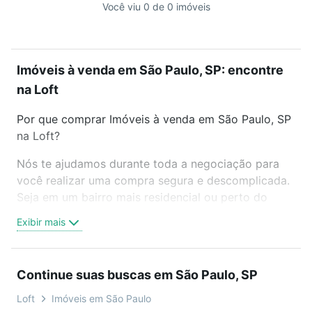
Você viu 0 de 0 imóveis
Imóveis à venda em São Paulo, SP: encontre
na Loft
Por que comprar Imóveis à venda em São Paulo, SP
na Loft?
Nós te ajudamos durante toda a negociação para
você realizar uma compra segura e descomplicada.
Seja em um bairro mais residencial ou perto do
trabalho e do metrô, aqui você vai encontrar a
Exibir mais
oferta ideal de Imóveis à venda em São Paulo, SP
para conquistar seu sonho. Agende uma visita
presencial ou por videochamada, é grátis, sem
Continue suas buscas em São Paulo, SP
compromisso e você ainda conta com mais de 46
mil corretores e imobiliárias te ajudando na compra,
Loft
Imóveis em São Paulo