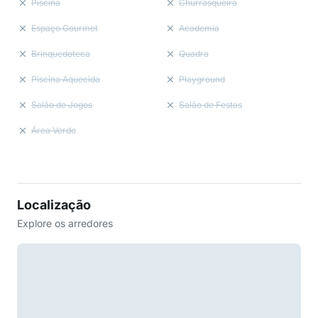
Piscina
Churrasqueira
Espaço Gourmet
Academia
Brinquedoteca
Quadra
Piscina Aquecida
Playground
Salão de Jogos
Salão de Festas
Área Verde
Localização
Explore os arredores