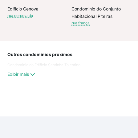
Edificio Genova
Condominio do Conjunto
rua corcovado
Habitacional Piteiras
rua frança
Outros condomínios próximos
Rua
Condominio do Edificio Santinha Tolentino
Rua
Rua
Exibir mais
Indi
rua 
rua 
rua
Exi
rua 
pra
Rua
Rua