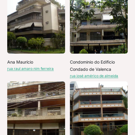
Ana Maurício
Condominio do Edificio
rua raul amaro nim ferreira
Condado de Valenca
rua josé américo de almeida