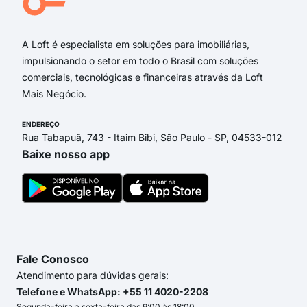
rua
A Loft é especialista em soluções para imobiliárias,
impulsionando o setor em todo o Brasil com soluções
comerciais, tecnológicas e financeiras através da Loft
Mais Negócio.
ENDEREÇO
Rua Tabapuã, 743 - Itaim Bibi, São Paulo - SP, 04533-012
Baixe nosso app
Fale Conosco
Atendimento para dúvidas gerais:
Telefone e WhatsApp: +55 11 4020-2208
Segunda-feira a sexta-feira das 9:00 às 18:00