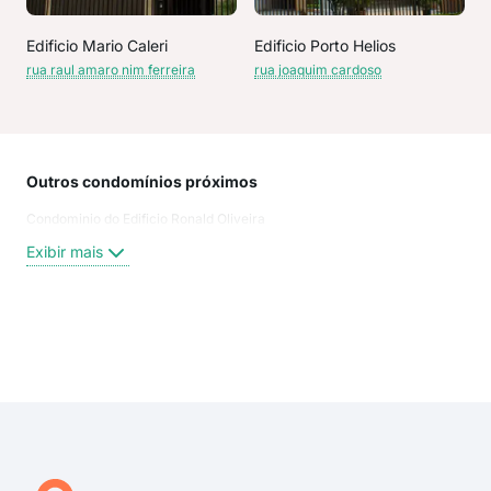
Edificio Mario Caleri
Edificio Porto Helios
rua raul amaro nim ferreira
rua joaquim cardoso
Outros condomínios próximos
Rua
Condominio do Edificio Ronald Oliveira
Rua
Rua
Exibir mais
Rua
Rua
Rua
aven
Exi
rua
rua
rua 
rua 
rua 