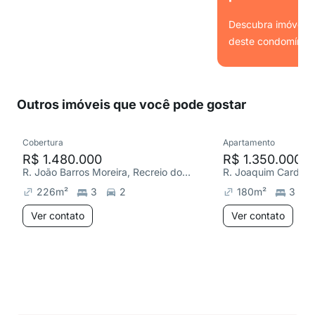
Descubra imóveis s
deste condomínio.
Ver
Outros imóveis que você pode gostar
Cobertura
Apartamento
R$ 1.480.000
R$ 1.350.000
R. João Barros Moreira, Recreio dos Bandeirantes
226
m²
3
2
180
m²
3
Ver contato
Ver contato