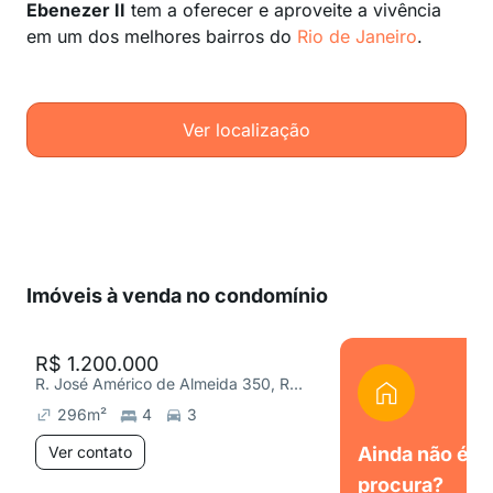
Ebenezer II
tem a oferecer e aproveite a vivência
em um dos melhores bairros do
Rio de Janeiro
.
Ver localização
Imóveis à venda no condomínio
R$ 1.200.000
R. José Américo de Almeida 350, Recreio dos Bandeirantes
296
m²
4
3
Ver contato
Ainda não é o
procura?