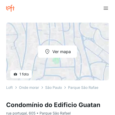
Ver mapa
1 foto
Loft
Onde morar
São Paulo
Parque São Rafael
rua p
Condomínio do Edificio Guatan
rua portugal, 605 • Parque São Rafael