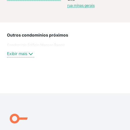
rua minas gerais
Outros condomínios próximos
Rua
Condominio Edificio Mansao Renoir
Rua
Rua 
Exibir mais
Rua
Ave
Rua
Estr
Exi
Rua
estr
Rua
Rua
Rua 
Rua