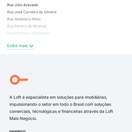
Rua Júlio Azevedo
Pap
Rua José Carneiro da Silveira
Muc
Rua Valdetário Mota
Coc
Rua Pereira de Miranda
Vic
Rua Professor Sila Ribeiro
Varj
Rua Doutor Batista de Oliveira
Cid
Exibir mais
Exi
Rua Raimundo Oliveira Filho
Rua Eduardo Sabóia
Rua André Dall'Olio
Rua Paulo Morais
Rua Comandante Haroldo Aroeira
José Carneiro da Silveira
A Loft é especialista em soluções para imobiliárias,
impulsionando o setor em todo o Brasil com soluções
comerciais, tecnológicas e financeiras através da Loft
Mais Negócio.
ENDEREÇO