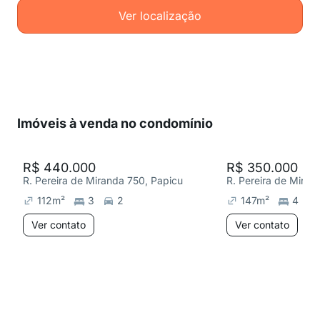
Ver localização
Imóveis à venda no condomínio
R$ 440.000
R$ 350.000
R. Pereira de Miranda 750, Papicu
R. Pereira de Miran
112
m²
3
2
147
m²
4
Ver contato
Ver contato