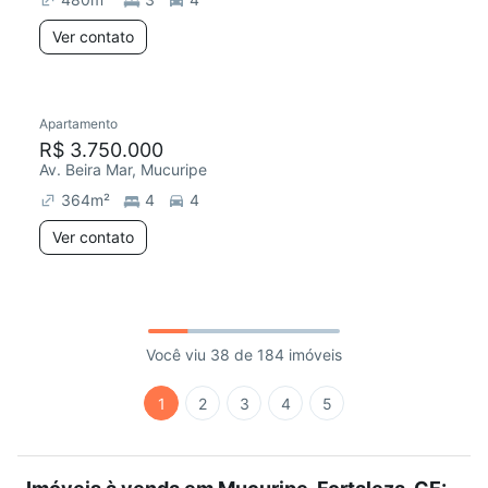
Ver contato
Apartamento
R$ 3.750.000
Av. Beira Mar, Mucuripe
364
m²
4
4
Ver contato
Você viu 38 de 184 imóveis
1
2
3
4
5