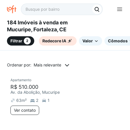
184 Imóveis à venda em
Mucuripe, Fortaleza, CE
Filtrar
Redecore IA
Valor
Cômodos
2
Ordenar por:
Mais relevante
Apartamento
Redecorar
R$ 510.000
Av. da Abolição, Mucuripe
63
m²
2
1
Ver contato