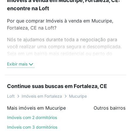
Imóveis à venda em Mucuripe, Fortaleza, CE:
encontre na Loft
Por que comprar Imóveis à venda em Mucuripe,
Fortaleza, CE na Loft?
Nós te ajudamos durante toda a negociação para
você realizar uma compra segura e descomplicada.
Seja em um bairro mais residencial ou perto do
trabalho e do metrô, aqui você vai encontrar a
Exibir mais
oferta ideal de Imóveis à venda em Mucuripe,
Fortaleza, CE para conquistar seu sonho. Agende
uma visita presencial ou por videochamada, é grátis,
Continue suas buscas em Fortaleza, CE
sem compromisso e você ainda conta com mais de
46 mil corretores e imobiliárias te ajudando na
Loft
Imóveis em Fortaleza
Mucuripe
compra, venda ou troca de imóveis.
Mais imóveis em Mucuripe
Outros bairros e
Como escolher um imóvel?
Imóveis com 2 dormitórios
Use barra de busca no topo para pesquisar por
Imóveis com 3 dormitórios