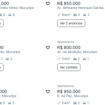
0.000
R$ 850.000
 Emílio Hinko, Mucuripe
5
8
94
m²
3
2
o
Ver 2 anúncios
Apartamento
00
R$ 800.000
ção, Mucuripe
Av. da Abolição, Mucuripe
1
2
54
m²
2
1
o
Ver contato
Apartamento
.000
R$ 950.000
r, Mucuripe
R. da Paz, Mucuripe
5
5
54
m²
2
1