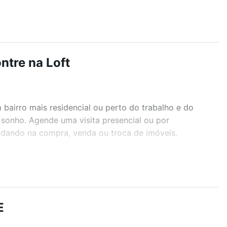
ntre na Loft
airro mais residencial ou perto do trabalho e do
 sonho. Agende uma visita presencial ou por
judando na compra, venda ou troca de imóveis.
r os filtros como quantidade de quartos, suítes, com
demia, salão de festas ou área verde e encontrar
E