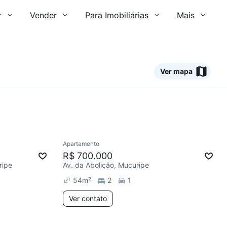
r
Vender
Para Imobiliárias
Mais
Ver mapa
3 anúncios
Apartamento
R$ 700.000
ripe
Av. da Abolição, Mucuripe
54
m²
2
1
Ver contato
2 anúncios