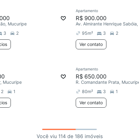
Apartamento
.000
R$ 900.000
ção, Mucuripe
3
2
95
m²
3
2
cios
Ver contato
Apartamento
00
R$ 650.000
r, Mucuripe
R. Comandante Prata, Mucurip
2
1
80
m²
3
1
cios
Ver contato
Você viu 114 de 186 imóveis