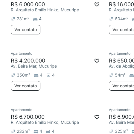
R$ 6.000.000
R$ 16.00
R. Arquiteto Emílio Hinko, Mucuripe
R. Arquiteto
231
m²
4
604
m²
Ver contato
Ver contat
Apartamento
Apartamento
R$ 4.200.000
R$ 650.0
Av. Beira Mar, Mucuripe
Av. da Aboli
350
m²
4
4
54
m²
Ver contato
Ver contat
Apartamento
Apartamento
R$ 6.700.000
R$ 6.900
R. Arquiteto Emílio Hinko, Mucuripe
Av. Beira Ma
233
m²
4
4
325
m²