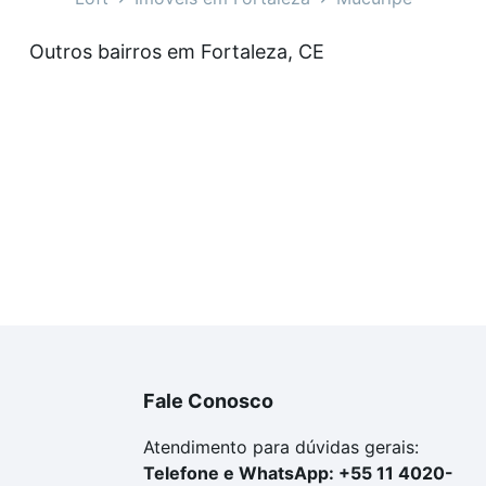
veis à venda em Mucuripe, Fortaleza, CE que custam a par
Outros bairros em Fortaleza, CE
amento. Se ainda tem alguma dúvida dos custos envolvidos
ara comprar o imóvel dos seus sonhos com segurança e co
Fale Conosco
Atendimento para dúvidas gerais:
Telefone e WhatsApp: +55 11 4020-