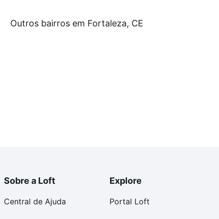
tir de R$ 0 e com nossas opções de financiamento
Outros bairros em Fortaleza, CE
 no processo de compra, veja em nosso portal
quanto
nforto. Loft, com você até as chaves.
Sobre a Loft
Explore
Central de Ajuda
Portal Loft