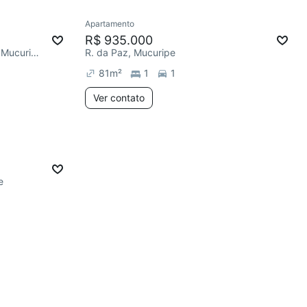
Apartamento
R$ 935.000
Av. Almirante Henrique Sabóia, Mucuripe
R. da Paz, Mucuripe
81
m²
1
1
Ver contato
e