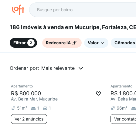
186 Imóveis à venda em Mucuripe, Fortaleza, C
Filtrar
Redecore IA
Valor
Cômodos
2
Ordenar por:
Mais relevante
2 anúncios
Apartamento
Apartamento
R$ 800.000
R$ 1.800.
Av. Beira Mar, Mucuripe
Av. Beira Ma
51
m²
1
1
66
m²
Ver 2 anúncios
Ver contat