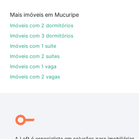
Aqui na Loft temos a oferta ideal para você, com Imó
Mais imóveis em Mucuripe
imobiliário as parcelas podem se adequar ao seu orç
Imóveis com 2 dormitórios
custa comprar um apartamento
e conte com a gente p
Imóveis com 3 dormitórios
Imóveis com 1 suíte
Imóveis com 2 suítes
Imóveis com 1 vaga
Imóveis com 2 vagas
A Loft é especialista em soluções para imobiliárias,