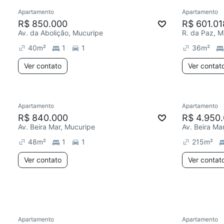
Apartamento
Apartamento
R$ 850.000
R$ 601.01
Av. da Abolição, Mucuripe
R. da Paz, M
40
m²
1
1
36
m²
Ver contato
Ver contat
Apartamento
Apartamento
Redecorar
Chegou este mês
R$ 840.000
R$ 4.950
Av. Beira Mar, Mucuripe
Av. Beira Ma
48
m²
1
1
215
m²
Ver contato
Ver contat
Apartamento
Apartamento