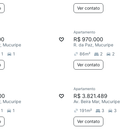
o
Ver contato
Apartamento
00
R$ 970.000
r, Mucuripe
R. da Paz, Mucuripe
1
1
86
m²
2
2
o
Ver contato
Apartamento
00
R$ 3.821.489
r, Mucuripe
Av. Beira Mar, Mucuripe
1
1
191
m²
3
3
o
Ver contato