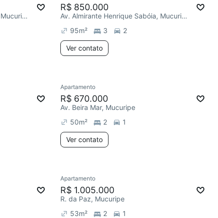
R$ 850.000
Av. Almirante Henrique Sabóia, Mucuripe
Av. Almirante Henrique Sabóia, Mucuripe
95
m²
3
2
Ver contato
Apartamento
R$ 670.000
Av. Beira Mar, Mucuripe
50
m²
2
1
Ver contato
Apartamento
R$ 1.005.000
R. da Paz, Mucuripe
53
m²
2
1