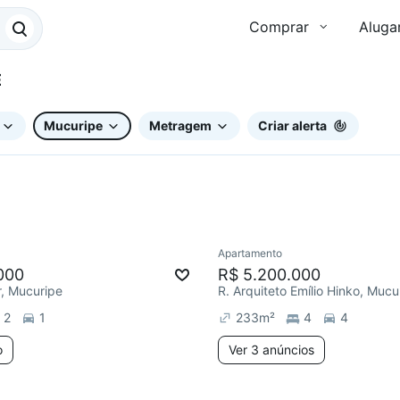
Comprar
Aluga
E
Mucuripe
Metragem
Criar alerta
Apartamento
Chegou este mês
000
R$ 5.200.000
r, Mucuripe
R. Arquiteto Emílio Hinko, Mucu
2
1
233
m²
4
4
o
Ver 3 anúncios