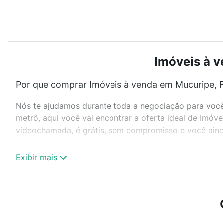
Imóveis à v
Por que comprar Imóveis à venda em Mucuripe, F
Nós te ajudamos durante toda a negociação para você 
metrô, aqui você vai encontrar a oferta ideal de Imóv
videochamada, é grátis, sem compromisso e você ainda
Como escolher um imóvel?
Exibir mais
Use barra de busca no topo para pesquisar por ruas, 
ou sem vaga de garagem para combinar perfeitamente 
Imóveis à venda em Mucuripe, Fortaleza, CE ideal para
Qual o preço de Imóveis à venda em Mucuripe, F