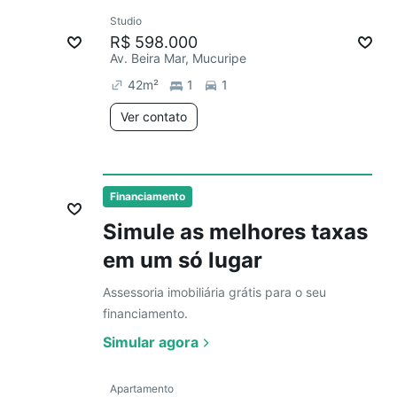
Ver
Studio
R$ 598.000
Av. Beira Mar, Mucuripe
42
m²
1
1
Ver contato
Ver
Financiamento
Simule as melhores taxas
em um só lugar
Assessoria imobiliária grátis para o seu
financiamento.
Simular agora
Ver
Apartamento