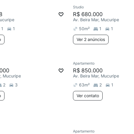
Studio
8
R$ 680.000
ucuripe
Av. Beira Mar, Mucuripe
1
1
50
m²
1
1
o
Ver 2 anúncios
Apartamento
Chegou este mês
.000
R$ 850.000
r, Mucuripe
Av. Beira Mar, Mucuripe
2
3
63
m²
2
1
o
Ver contato
Apartamento