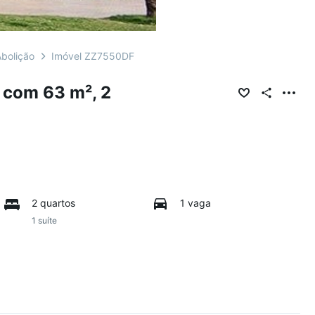
bolição
Imóvel ZZ7550DF
 com 63 m², 2
2 quartos
1 vaga
1 suíte