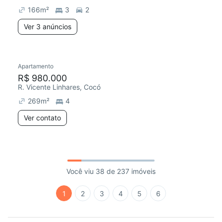
166
m²
3
2
Ver 3 anúncios
Apartamento
R$ 980.000
R. Vicente Linhares, Cocó
269
m²
4
Ver contato
Você viu 38 de 237 imóveis
1
2
3
4
5
6