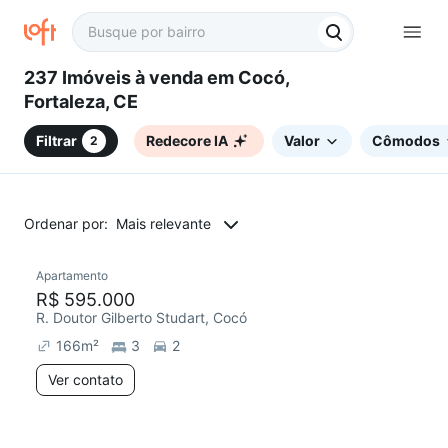
237 Imóveis à venda em Cocó,
Fortaleza, CE
Filtrar
Redecore IA
Valor
Cômodos
2
Ordenar por:
Mais relevante
Apartamento
Chegou há 4 dias
R$ 595.000
R. Doutor Gilberto Studart, Cocó
166
m²
3
2
Ver contato