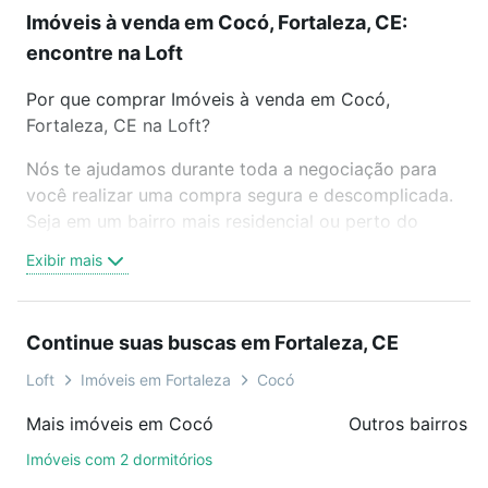
Imóveis à venda em Cocó, Fortaleza, CE:
encontre na Loft
Por que comprar Imóveis à venda em Cocó,
Fortaleza, CE na Loft?
Nós te ajudamos durante toda a negociação para
você realizar uma compra segura e descomplicada.
Seja em um bairro mais residencial ou perto do
trabalho e do metrô, aqui você vai encontrar a
Exibir mais
oferta ideal de Imóveis à venda em Cocó, Fortaleza,
CE para conquistar seu sonho. Agende uma visita
presencial ou por videochamada, é grátis, sem
Continue suas buscas em Fortaleza, CE
compromisso e você ainda conta com mais de 46
mil corretores e imobiliárias te ajudando na compra,
Loft
Imóveis em Fortaleza
Cocó
venda ou troca de imóveis.
Mais imóveis em Cocó
Outros bairros e
Como escolher um imóvel?
Imóveis com 2 dormitórios