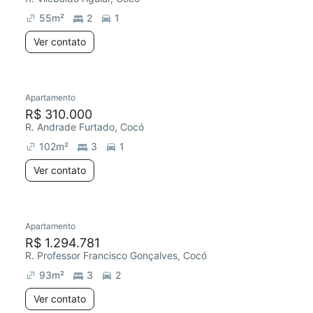
55
m²
2
1
Ver contato
Apartamento
Chegou este mês
R$ 310.000
R. Andrade Furtado, Cocó
102
m²
3
1
Ver contato
Apartamento
R$ 1.294.781
R. Professor Francisco Gonçalves, Cocó
93
m²
3
2
Ver contato